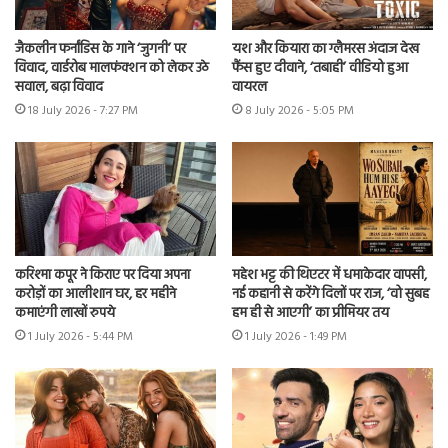
जैकलीन फर्नांडिस के गाने ‘जुगनी’ पर
यश और कियारा का ग्लैमरस अंदाज देख
विवाद, वार्डरोब मालफंक्शन को लेकर उठे
फैंस हुए दीवाने, ‘तबाही’ वीडियो हुआ
सवाल, बढ़ा विवाद
वायरल
18 July 2026 - 7:27 PM
8 July 2026 - 5:05 PM
करिश्मा कपूर ने किराए पर दिया अपना
महेश भट्ट की थिएटर में धमाकेदार वापसी,
करोड़ों का आलीशान घर, हर महीने
नई कहानी से करेंगे दिलों पर राज, ‘वो सुबह
कमाएंगी लाखों रुपये
हम ही से आएगी’ का प्रीमियर तय
1 July 2026 - 5:44 PM
1 July 2026 - 1:49 PM