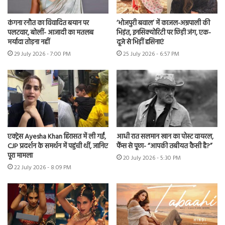
कंगना रनौत का विवादित बयान पर
‘भोजपुरी बवाल’ में काजल-अम्रपाली की
पलटवार, बोलीं- आजादी का मतलब
भिड़ंत, इनसिक्योरिटी पर छिड़ी जंग, एक-
मर्यादा तोड़ना नहीं
दूजे से भिड़ीं हसिनाएं
29 July 2026 - 7:00 PM
25 July 2026 - 6:57 PM
एक्ट्रेस Ayesha Khan हिरासत में ली गईं,
आधी रात सलमान खान का पोस्ट वायरल,
CJP प्रदर्शन के समर्थन में पहुंची थीं, जानिए
फैंस से पूछा- “आपकी तबीयत कैसी है?”
पूरा मामला
20 July 2026 - 5:30 PM
22 July 2026 - 8:09 PM