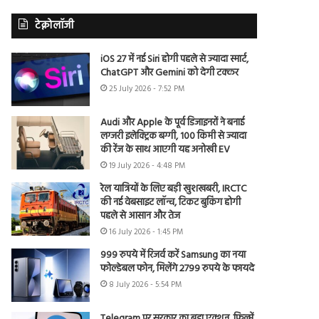
टेक्नोलॉजी
iOS 27 में नई Siri होगी पहले से ज्यादा स्मार्ट,
ChatGPT और Gemini को देगी टक्कर
25 July 2026 - 7:52 PM
Audi और Apple के पूर्व डिजाइनरों ने बनाई
लग्जरी इलेक्ट्रिक बग्गी, 100 किमी से ज्यादा
की रेंज के साथ आएगी यह अनोखी EV
19 July 2026 - 4:48 PM
रेल यात्रियों के लिए बड़ी खुशखबरी, IRCTC
की नई वेबसाइट लॉन्च, टिकट बुकिंग होगी
पहले से आसान और तेज
16 July 2026 - 1:45 PM
999 रुपये में रिजर्व करें Samsung का नया
फोल्डेबल फोन, मिलेंगे 2799 रुपये के फायदे
8 July 2026 - 5:54 PM
Telegram पर सरकार का बड़ा एक्शन, फिल्में