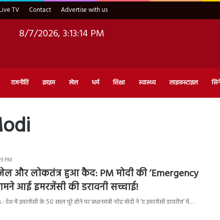
Live TV
Contact
Advertise with us
8/7/2026, 3:13:15 PM
राजनीति
क्राइम
खेल
धर्म
शिक्षा
स्वास्थ्य
लाइफ़स्टाइल
सिन
Modi
19 PM
जेल और लोकतंत्र हुआ कैद: PM मोदी की ‘Emergency
सामने आई इमरजेंसी की डरावनी सच्चाई!
 में इमरजेंसी के 50 साल पूरे होने पर प्रधानमंत्री नरेंद्र मोदी ने ‘द इमरजेंसी डायरीज’ में…