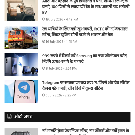
Audi और Apple के पूर्व डिजाइनरों ने बनाई लग्जरी इलेक्ट्रिक
बग्गी, 100 किमी से ज्यादा की रेंज के साथ आएगी यह अनोखी
EV
19 July 2026 - 4:48 PM
रेल यात्रियों के लिए बड़ी खुशखबरी, IRCTC की नई वेबसाइट
लॉन्च, टिकट बुकिंग होगी पहले से आसान और तेज
16 July 2026 - 1:45 PM
999 रुपये में रिजर्व करें Samsung का नया फोल्डेबल फोन,
मिलेंगे 2799 रुपये के फायदे
8 July 2026 - 5:54 PM
Telegram पर सरकार का बड़ा एक्शन, फिल्में और वेब सीरीज
देखना पड़ेगा भारी, तीन दिनों में दूसरा नोटिस
5 July 2026 - 2:25 PM
ऑटो जगत
नई मारुति ब्रेजा फेसलिफ्ट लॉन्च, नए फीचर्स और टर्बो इंजन के