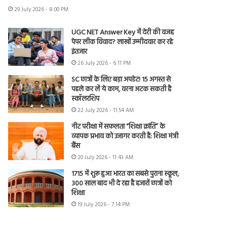
29 July 2026 - 8:00 PM
UGC NET Answer Key में देरी की वजह
पेपर लीक विवाद? लाखों उम्मीदवार कर रहे
इंतजार
26 July 2026 - 6:11 PM
SC छात्रों के लिए बड़ा अपडेट! 15 अगस्त से
पहले कर लें ये काम, वरना अटक सकती है
स्कॉलरशिप
22 July 2026 - 11:54 AM
नीट परीक्षा में सफलता “शिक्षा क्रांति” के
व्यापक प्रभाव को उजागर करती है: शिक्षा मंत्री
बैंस
20 July 2026 - 11:43 AM
1715 में शुरू हुआ भारत का सबसे पुराना स्कूल,
300 साल बाद भी दे रहा है हजारों छात्रों को
शिक्षा
19 July 2026 - 7:14 PM