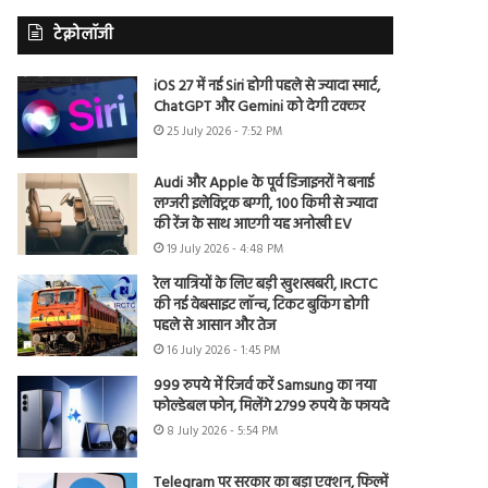
टेक्नोलॉजी
iOS 27 में नई Siri होगी पहले से ज्यादा स्मार्ट,
ChatGPT और Gemini को देगी टक्कर
25 July 2026 - 7:52 PM
Audi और Apple के पूर्व डिजाइनरों ने बनाई
लग्जरी इलेक्ट्रिक बग्गी, 100 किमी से ज्यादा
की रेंज के साथ आएगी यह अनोखी EV
19 July 2026 - 4:48 PM
रेल यात्रियों के लिए बड़ी खुशखबरी, IRCTC
की नई वेबसाइट लॉन्च, टिकट बुकिंग होगी
पहले से आसान और तेज
16 July 2026 - 1:45 PM
999 रुपये में रिजर्व करें Samsung का नया
फोल्डेबल फोन, मिलेंगे 2799 रुपये के फायदे
8 July 2026 - 5:54 PM
Telegram पर सरकार का बड़ा एक्शन, फिल्में