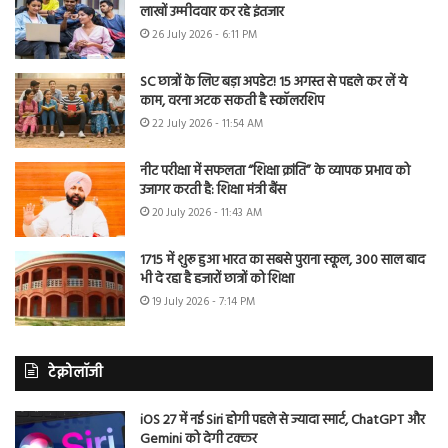
लाखों उम्मीदवार कर रहे इंतजार
26 July 2026 - 6:11 PM
SC छात्रों के लिए बड़ा अपडेट! 15 अगस्त से पहले कर लें ये
काम, वरना अटक सकती है स्कॉलरशिप
22 July 2026 - 11:54 AM
नीट परीक्षा में सफलता “शिक्षा क्रांति” के व्यापक प्रभाव को
उजागर करती है: शिक्षा मंत्री बैंस
20 July 2026 - 11:43 AM
1715 में शुरू हुआ भारत का सबसे पुराना स्कूल, 300 साल बाद
भी दे रहा है हजारों छात्रों को शिक्षा
19 July 2026 - 7:14 PM
टेक्नोलॉजी
iOS 27 में नई Siri होगी पहले से ज्यादा स्मार्ट, ChatGPT और
Gemini को देगी टक्कर