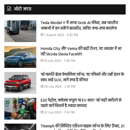
ऑटो जगत
Tesla Model Y में आया Grok AI फीचर, अब भारतीय
भाषाओं में कर सकेंगे बातचीत, जानिए क्या-क्या बदलेगा
1 August 2026 - 6:42 PM
Honda City और Verna की बढ़ी टेंशन, नए अवतार में आ
रही Skoda Slavia Facelift
30 July 2026 - 7:48 PM
नई मारुति ब्रेजा फेसलिफ्ट लॉन्च, नए फीचर्स और टर्बो इंजन के
साथ आई SUV, जानें क्या है कीमत
26 July 2026 - 3:56 PM
E20 पेट्रोल, फ्लेक्स फ्यूल या EV कार? नई गाड़ी खरीदने से
पहले जानें किसमें है ज्यादा फायदा
23 July 2026 - 7:41 PM
Triumph की लिमिटेड एडिशन बाइक लॉन्च के लिए तैयार, 21