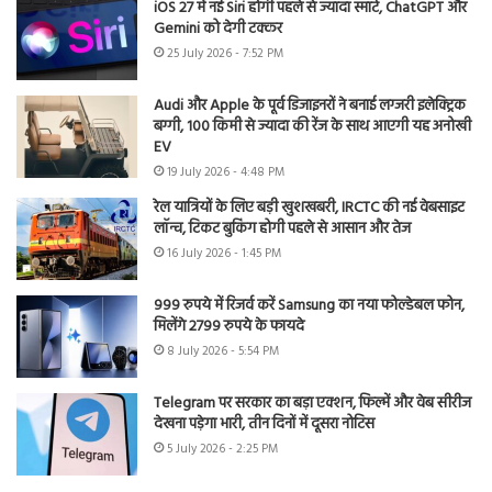
iOS 27 में नई Siri होगी पहले से ज्यादा स्मार्ट, ChatGPT और
Gemini को देगी टक्कर
25 July 2026 - 7:52 PM
Audi और Apple के पूर्व डिजाइनरों ने बनाई लग्जरी इलेक्ट्रिक
बग्गी, 100 किमी से ज्यादा की रेंज के साथ आएगी यह अनोखी
EV
19 July 2026 - 4:48 PM
रेल यात्रियों के लिए बड़ी खुशखबरी, IRCTC की नई वेबसाइट
लॉन्च, टिकट बुकिंग होगी पहले से आसान और तेज
16 July 2026 - 1:45 PM
999 रुपये में रिजर्व करें Samsung का नया फोल्डेबल फोन,
मिलेंगे 2799 रुपये के फायदे
8 July 2026 - 5:54 PM
Telegram पर सरकार का बड़ा एक्शन, फिल्में और वेब सीरीज
देखना पड़ेगा भारी, तीन दिनों में दूसरा नोटिस
5 July 2026 - 2:25 PM