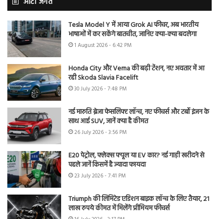
ऑटो जगत
Tesla Model Y में आया Grok AI फीचर, अब भारतीय
भाषाओं में कर सकेंगे बातचीत, जानिए क्या-क्या बदलेगा
1 August 2026 - 6:42 PM
Honda City और Verna की बढ़ी टेंशन, नए अवतार में आ
रही Skoda Slavia Facelift
30 July 2026 - 7:48 PM
नई मारुति ब्रेजा फेसलिफ्ट लॉन्च, नए फीचर्स और टर्बो इंजन के
साथ आई SUV, जानें क्या है कीमत
26 July 2026 - 3:56 PM
E20 पेट्रोल, फ्लेक्स फ्यूल या EV कार? नई गाड़ी खरीदने से
पहले जानें किसमें है ज्यादा फायदा
23 July 2026 - 7:41 PM
Triumph की लिमिटेड एडिशन बाइक लॉन्च के लिए तैयार, 21
लाख रुपये कीमत में मिलेंगे प्रीमियम फीचर्स