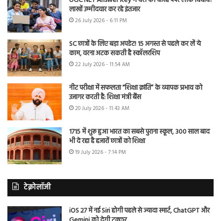
UGC NET Answer Key में देरी की वजह पेपर लीक विवाद?
लाखों उम्मीदवार कर रहे इंतजार
26 July 2026 - 6:11 PM
SC छात्रों के लिए बड़ा अपडेट! 15 अगस्त से पहले कर लें ये
काम, वरना अटक सकती है स्कॉलरशिप
22 July 2026 - 11:54 AM
नीट परीक्षा में सफलता “शिक्षा क्रांति” के व्यापक प्रभाव को
उजागर करती है: शिक्षा मंत्री बैंस
20 July 2026 - 11:43 AM
1715 में शुरू हुआ भारत का सबसे पुराना स्कूल, 300 साल बाद
भी दे रहा है हजारों छात्रों को शिक्षा
19 July 2026 - 7:14 PM
टेक्नोलॉजी
iOS 27 में नई Siri होगी पहले से ज्यादा स्मार्ट, ChatGPT और
Gemini को देगी टक्कर