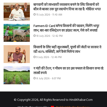
बागवानी को लाभकारी व्यवसाय बनाने के लिए किसानों को
बीज से बाजार तक पूरा सहयोग दिया जा रहा है: मोहिंदर भगत
15 July 2026 - 11:43 AM
Farmers ID Card बनेगा किसानों की पहचान, मिलेंगे भरपूर
लाभ, बार-बार रजिस्ट्रेशन का झंझट खत्म, ऐसे करें अप्लाई
10 July 2026 - 12:42 PM
किसानों के लिए बड़ी खुशखबरी, फूलों की खेती पर सरकार दे
रही 40% सब्सिडी, जानें कैसे मिलेगा लाभ
9 July 2026 - 12:46 PM
न मंडी की टेंशन, न मौसम का डर! इस फसल से किसान कमा रहे
लाखों रुपये
8 July 2026 - 6:07 PM
© Copyright 2026, All Rights Reserved to HindiKhabar.Com