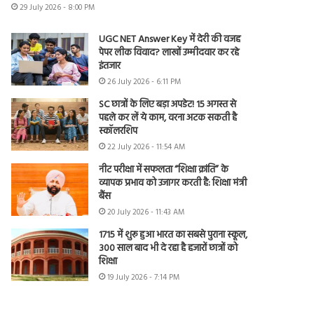
29 July 2026 - 8:00 PM
UGC NET Answer Key में देरी की वजह
पेपर लीक विवाद? लाखों उम्मीदवार कर रहे
इंतजार
26 July 2026 - 6:11 PM
SC छात्रों के लिए बड़ा अपडेट! 15 अगस्त से
पहले कर लें ये काम, वरना अटक सकती है
स्कॉलरशिप
22 July 2026 - 11:54 AM
नीट परीक्षा में सफलता “शिक्षा क्रांति” के
व्यापक प्रभाव को उजागर करती है: शिक्षा मंत्री
बैंस
20 July 2026 - 11:43 AM
1715 में शुरू हुआ भारत का सबसे पुराना स्कूल,
300 साल बाद भी दे रहा है हजारों छात्रों को
शिक्षा
19 July 2026 - 7:14 PM