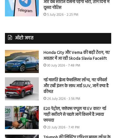
और वेब सीरीज देखना पड़ेगा भारी, तीन दिनों में
दूसरा नोटिस
5 July 2026 - 2:25 PM
ऑटो जगत
Honda City और Verna की बढ़ी टेंशन, नए
अवतार में आ रही Skoda Slavia Facelift
30 July 2026 - 7:48 PM
नई मारुति ब्रेजा फेसलिफ्ट लॉन्च, नए फीचर्स
और टर्बो इंजन के साथ आई SUV, जानें क्या है
कीमत
26 July 2026 - 3:56 PM
E20 पेट्रोल, फ्लेक्स फ्यूल या EV कार? नई
गाड़ी खरीदने से पहले जानें किसमें है ज्यादा
फायदा
23 July 2026 - 7:41 PM
Triumph की लिमिटेड एडिशन बाइक लॉन्च के