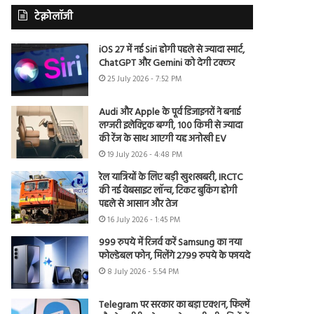
टेक्नोलॉजी
iOS 27 में नई Siri होगी पहले से ज्यादा स्मार्ट,
ChatGPT और Gemini को देगी टक्कर
25 July 2026 - 7:52 PM
Audi और Apple के पूर्व डिजाइनरों ने बनाई
लग्जरी इलेक्ट्रिक बग्गी, 100 किमी से ज्यादा
की रेंज के साथ आएगी यह अनोखी EV
19 July 2026 - 4:48 PM
रेल यात्रियों के लिए बड़ी खुशखबरी, IRCTC
की नई वेबसाइट लॉन्च, टिकट बुकिंग होगी
पहले से आसान और तेज
16 July 2026 - 1:45 PM
999 रुपये में रिजर्व करें Samsung का नया
फोल्डेबल फोन, मिलेंगे 2799 रुपये के फायदे
8 July 2026 - 5:54 PM
Telegram पर सरकार का बड़ा एक्शन, फिल्में