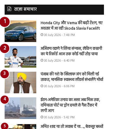
ताज़ा समाचार
Honda City और Verna की बढ़ी टेंशन, नए
अवतार में आ रही Skoda Slavia Facelift
30 July 2026 - 7:48 PM
अजिंक्य रहाणे ने लिया संन्यास, लेकिन कप्तानी
का ये रिकॉर्ड आज तक कोई नहीं तोड़ पाया
30 July 2026 - 6:40 PM
पंजाब की नशे के खिलाफ जंग को मिली नई
ताकत, मानसिक स्वास्थ्य लीडर्स संभालेंगे मोर्चा
30 July 2026 - 6:06 PM
ईरान-अमेरिका तनाव का असर अब मिस्र तक,
दमियाता पोर्ट पर ड्रोन हमले से गैस टैंकर में
लगी आग
30 July 2026 - 5:42 PM
अमित शाह या तो जवाब दें या…., बेकसूर बच्चों