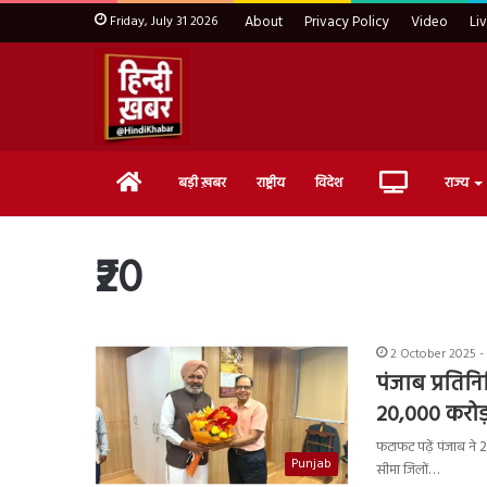
Friday, July 31 2026
About
Privacy Policy
Video
Li
Home
Live
बड़ी ख़बर
राष्ट्रीय
विदेश
राज्य
TV
₹20
2 October 2025 -
पंजाब प्रतिनि
20,000 करोड़
फटाफट पढ़ें पंजाब ने
Punjab
सीमा जिलों…