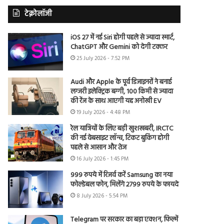
टेक्नोलॉजी
iOS 27 में नई Siri होगी पहले से ज्यादा स्मार्ट,
ChatGPT और Gemini को देगी टक्कर
25 July 2026 - 7:52 PM
Audi और Apple के पूर्व डिजाइनरों ने बनाई
लग्जरी इलेक्ट्रिक बग्गी, 100 किमी से ज्यादा
की रेंज के साथ आएगी यह अनोखी EV
19 July 2026 - 4:48 PM
रेल यात्रियों के लिए बड़ी खुशखबरी, IRCTC
की नई वेबसाइट लॉन्च, टिकट बुकिंग होगी
पहले से आसान और तेज
16 July 2026 - 1:45 PM
999 रुपये में रिजर्व करें Samsung का नया
फोल्डेबल फोन, मिलेंगे 2799 रुपये के फायदे
8 July 2026 - 5:54 PM
Telegram पर सरकार का बड़ा एक्शन, फिल्में