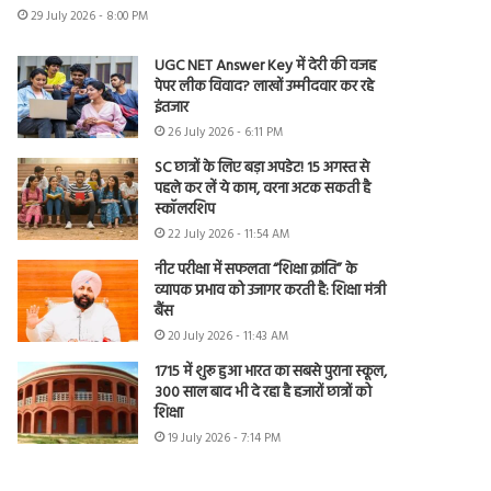
29 July 2026 - 8:00 PM
UGC NET Answer Key में देरी की वजह
पेपर लीक विवाद? लाखों उम्मीदवार कर रहे
इंतजार
26 July 2026 - 6:11 PM
SC छात्रों के लिए बड़ा अपडेट! 15 अगस्त से
पहले कर लें ये काम, वरना अटक सकती है
स्कॉलरशिप
22 July 2026 - 11:54 AM
नीट परीक्षा में सफलता “शिक्षा क्रांति” के
व्यापक प्रभाव को उजागर करती है: शिक्षा मंत्री
बैंस
20 July 2026 - 11:43 AM
1715 में शुरू हुआ भारत का सबसे पुराना स्कूल,
300 साल बाद भी दे रहा है हजारों छात्रों को
शिक्षा
19 July 2026 - 7:14 PM