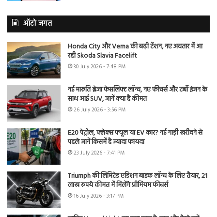
ऑटो जगत
Honda City और Verna की बढ़ी टेंशन, नए अवतार में आ
रही Skoda Slavia Facelift
30 July 2026 - 7:48 PM
नई मारुति ब्रेजा फेसलिफ्ट लॉन्च, नए फीचर्स और टर्बो इंजन के
साथ आई SUV, जानें क्या है कीमत
26 July 2026 - 3:56 PM
E20 पेट्रोल, फ्लेक्स फ्यूल या EV कार? नई गाड़ी खरीदने से
पहले जानें किसमें है ज्यादा फायदा
23 July 2026 - 7:41 PM
Triumph की लिमिटेड एडिशन बाइक लॉन्च के लिए तैयार, 21
लाख रुपये कीमत में मिलेंगे प्रीमियम फीचर्स
16 July 2026 - 3:17 PM