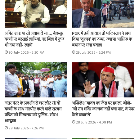
अमित शाह या तो जवाब दें या…., बेकसूर
PoK में उठी आवाज तो पाकिस्तान ने लगा
बच्चों पर बरसाई लाठियां, नए बिल में कुछ
दिया ‘दुश्मन’ का ठप्पा, ख्वाजा आसिफ के
भी नया नहीं- खड़गे
बयान पर मचा बवाल
30 July 2026 - 5:20 PM
29 July 2026 - 6:24 PM
जंतर मंतर के प्रदर्शन से घर लौट रहे दो
अखिलेश यादव का केंद्र पर हमला, बोले-
बच्चों के साथ मारपीट करने वाले सत्यम
‘जो राम मंदिर का चंदा नहीं बचा पाए, वे पेपर
पंडित को गिरफ्तार करे पुलिस- सौरभ
कैसे बचाएंगे’
भारद्वाज
28 July 2026 - 4:08 PM
28 July 2026 - 7:26 PM