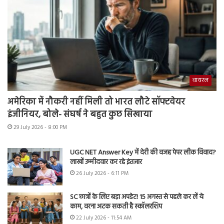
वायरल
अमेरिका में नौकरी नहीं मिली तो भारत लौटे सॉफ्टवेयर
इंजीनियर, बोले- संघर्ष ने बहुत कुछ सिखाया
29 July 2026 - 8:00 PM
UGC NET Answer Key में देरी की वजह पेपर लीक विवाद?
लाखों उम्मीदवार कर रहे इंतजार
26 July 2026 - 6:11 PM
SC छात्रों के लिए बड़ा अपडेट! 15 अगस्त से पहले कर लें ये
काम, वरना अटक सकती है स्कॉलरशिप
22 July 2026 - 11:54 AM