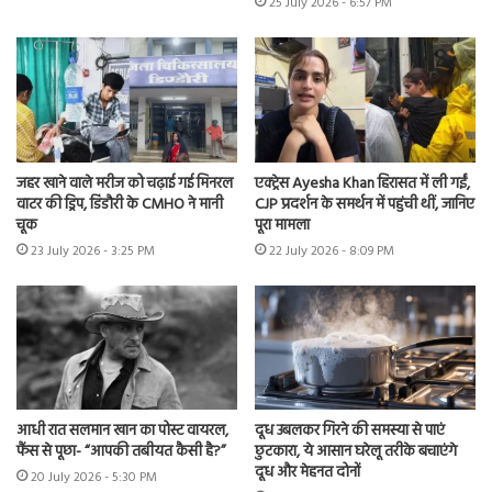
25 July 2026 - 6:57 PM
जहर खाने वाले मरीज को चढ़ाई गई मिनरल
एक्ट्रेस Ayesha Khan हिरासत में ली गईं,
वाटर की ड्रिप, डिंडौरी के CMHO ने मानी
CJP प्रदर्शन के समर्थन में पहुंची थीं, जानिए
चूक
पूरा मामला
23 July 2026 - 3:25 PM
22 July 2026 - 8:09 PM
आधी रात सलमान खान का पोस्ट वायरल,
दूध उबलकर गिरने की समस्या से पाएं
फैंस से पूछा- “आपकी तबीयत कैसी है?”
छुटकारा, ये आसान घरेलू तरीके बचाएंगे
दूध और मेहनत दोनों
20 July 2026 - 5:30 PM