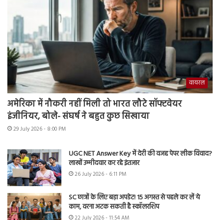
वायरल
अमेरिका में नौकरी नहीं मिली तो भारत लौटे सॉफ्टवेयर
इंजीनियर, बोले- संघर्ष ने बहुत कुछ सिखाया
29 July 2026 - 8:00 PM
UGC NET Answer Key में देरी की वजह पेपर लीक विवाद?
लाखों उम्मीदवार कर रहे इंतजार
26 July 2026 - 6:11 PM
SC छात्रों के लिए बड़ा अपडेट! 15 अगस्त से पहले कर लें ये
काम, वरना अटक सकती है स्कॉलरशिप
22 July 2026 - 11:54 AM