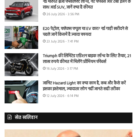
नई मारुति ब्रेजा फेसलिफ्ट लॉन्च, नए फीचर्स और टर्बो इंजन के
साथ आई SUV, जानें क्या है कीमत
26 July 2026 - 3:56 PM
E20 पेट्रोल, फ्लेक्स फ्यूल या EV कार? नई गाड़ी खरीदने से
पहले जानें किसमें है ज्यादा फायदा
23 July 2026 - 7:41 PM
Triumph की लिमिटेड एडिशन बाइक लॉन्च के लिए तैयार, 21
लाख रुपये कीमत में मिलेंगे प्रीमियम फीचर्स
16 July 2026 - 3:17 PM
जानिए Hazard Light का क्या काम है, कब और कैसे करें
इसका इस्तेमाल, ज्यादातर लोग नहीं जानते सही तरीका
12 July 2026 - 6:14 PM
खेत खलिहान