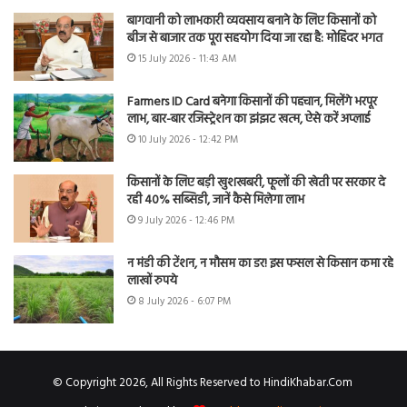
बागवानी को लाभकारी व्यवसाय बनाने के लिए किसानों को
बीज से बाजार तक पूरा सहयोग दिया जा रहा है: मोहिंदर भगत
15 July 2026 - 11:43 AM
Farmers ID Card बनेगा किसानों की पहचान, मिलेंगे भरपूर
लाभ, बार-बार रजिस्ट्रेशन का झंझट खत्म, ऐसे करें अप्लाई
10 July 2026 - 12:42 PM
किसानों के लिए बड़ी खुशखबरी, फूलों की खेती पर सरकार दे
रही 40% सब्सिडी, जानें कैसे मिलेगा लाभ
9 July 2026 - 12:46 PM
न मंडी की टेंशन, न मौसम का डर! इस फसल से किसान कमा रहे
लाखों रुपये
8 July 2026 - 6:07 PM
© Copyright 2026, All Rights Reserved to HindiKhabar.Com