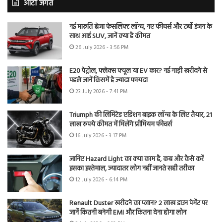
ऑटो जगत
नई मारुति ब्रेजा फेसलिफ्ट लॉन्च, नए फीचर्स और टर्बो इंजन के
साथ आई SUV, जानें क्या है कीमत
26 July 2026 - 3:56 PM
E20 पेट्रोल, फ्लेक्स फ्यूल या EV कार? नई गाड़ी खरीदने से
पहले जानें किसमें है ज्यादा फायदा
23 July 2026 - 7:41 PM
Triumph की लिमिटेड एडिशन बाइक लॉन्च के लिए तैयार, 21
लाख रुपये कीमत में मिलेंगे प्रीमियम फीचर्स
16 July 2026 - 3:17 PM
जानिए Hazard Light का क्या काम है, कब और कैसे करें
इसका इस्तेमाल, ज्यादातर लोग नहीं जानते सही तरीका
12 July 2026 - 6:14 PM
Renault Duster खरीदने का प्लान? 2 लाख डाउन पेमेंट पर
जानें कितनी बनेगी EMI और कितना देना होगा लोन