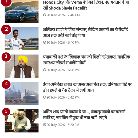
Honda City और Verna की बढ़ी टेंशन, नए अवतार में आ
रही Skoda Slavia Facelift
30 July 2026 - 7:48 PM
अजिंक्य रहाणे ने लिया संन्यास, लेकिन कप्तानी का ये रिकॉर्ड
आज तक कोई नहीं तोड़ पाया
30 July 2026 - 6:40 PM
पंजाब की नशे के खिलाफ जंग को मिली नई ताकत, मानसिक
स्वास्थ्य लीडर्स संभालेंगे मोर्चा
30 July 2026 - 6:06 PM
ईरान-अमेरिका तनाव का असर अब मिस्र तक, दमियाता पोर्ट पर
ड्रोन हमले से गैस टैंकर में लगी आग
30 July 2026 - 5:42 PM
अमित शाह या तो जवाब दें या…., बेकसूर बच्चों पर बरसाई
लाठियां, नए बिल में कुछ भी नया नहीं- खड़गे
30 July 2026 - 5:20 PM