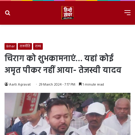
Search
M
for
8/8/2026, 11:19:53 AM
Bihar
राजनीति
राज्य
चिराग को शुभकामनाएं… यहां कोई
अमृत पीकर नहीं आया- तेजस्वी यादव
Aarti Agravat
29 March 2024 - 7:17 PM
1 minute read