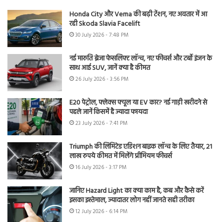
Honda City और Verna की बढ़ी टेंशन, नए अवतार में आ
रही Skoda Slavia Facelift
30 July 2026 - 7:48 PM
नई मारुति ब्रेजा फेसलिफ्ट लॉन्च, नए फीचर्स और टर्बो इंजन के
साथ आई SUV, जानें क्या है कीमत
26 July 2026 - 3:56 PM
E20 पेट्रोल, फ्लेक्स फ्यूल या EV कार? नई गाड़ी खरीदने से
पहले जानें किसमें है ज्यादा फायदा
23 July 2026 - 7:41 PM
Triumph की लिमिटेड एडिशन बाइक लॉन्च के लिए तैयार, 21
लाख रुपये कीमत में मिलेंगे प्रीमियम फीचर्स
16 July 2026 - 3:17 PM
जानिए Hazard Light का क्या काम है, कब और कैसे करें
इसका इस्तेमाल, ज्यादातर लोग नहीं जानते सही तरीका
12 July 2026 - 6:14 PM