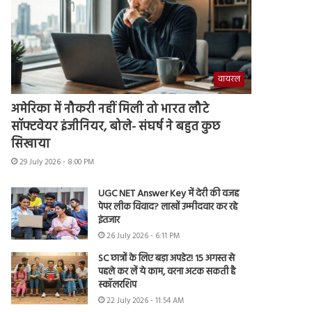
वायरल
अमेरिका में नौकरी नहीं मिली तो भारत लौटे
सॉफ्टवेयर इंजीनियर, बोले- संघर्ष ने बहुत कुछ
सिखाया
29 July 2026 - 8:00 PM
UGC NET Answer Key में देरी की वजह
पेपर लीक विवाद? लाखों उम्मीदवार कर रहे
इंतजार
26 July 2026 - 6:11 PM
SC छात्रों के लिए बड़ा अपडेट! 15 अगस्त से
पहले कर लें ये काम, वरना अटक सकती है
स्कॉलरशिप
22 July 2026 - 11:54 AM