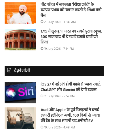
नीट परीक्षा में सफलता “शिक्षा क्रांति” के
व्यापक प्रभाव को उजागर करती है: शिक्षा मंत्री
बैंस
20 July 2026 - 11:43 AM
1715 में शुरू हुआ भारत का सबसे पुराना स्कूल,
300 साल बाद भी दे रहा है हजारों छात्रों को
शिक्षा
19 July 2026 - 7:14 PM
टेक्नोलॉजी
iOS 27 में नई Siri होगी पहले से ज्यादा स्मार्ट,
ChatGPT और Gemini को देगी टक्कर
25 July 2026 - 7:52 PM
Audi और Apple के पूर्व डिजाइनरों ने बनाई
लग्जरी इलेक्ट्रिक बग्गी, 100 किमी से ज्यादा
की रेंज के साथ आएगी यह अनोखी EV
19 July 2026 - 4:48 PM