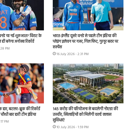
नडे या नई शुरुआत? विराट के
भारत-इंग्लैंड दूसरे वनडे से पहले टीम इंडिया की
 ही बनेगा अनोखा रिकॉर्ड
प्लेइंग इलेवन पर नजर, गिल फिट, गुरनूर बरार पर
सस्पेंस
4:28 PM
16 July 2026 - 2:31 PM
हार, बटलर-ब्रूक की रिकॉर्ड
145 करोड़ की परियोजना से बदलेगी नोएडा की
ं चौथी बार हारी टीम इंडिया
तस्वीर, खिलाड़ियों को मिलेंगी वर्ल्ड क्लास
सुविधाएं
3:17 PM
10 July 2026 - 1:59 PM