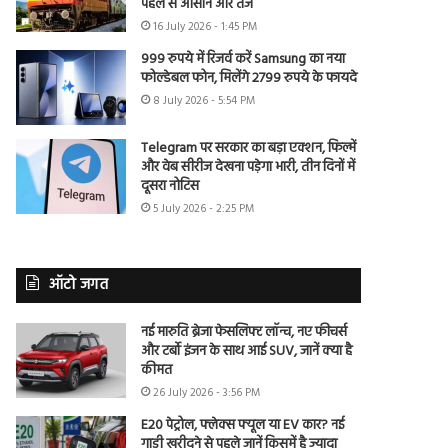
पहले से आसान और तेज
16 July 2026 - 1:45 PM
999 रुपये में रिजर्व करें Samsung का नया
फोल्डेबल फोन, मिलेंगे 2799 रुपये के फायदे
8 July 2026 - 5:54 PM
Telegram पर सरकार का बड़ा एक्शन, फिल्में
और वेब सीरीज देखना पड़ेगा भारी, तीन दिनों में
दूसरा नोटिस
5 July 2026 - 2:25 PM
ऑटो जगत
नई मारुति ब्रेजा फेसलिफ्ट लॉन्च, नए फीचर्स
और टर्बो इंजन के साथ आई SUV, जानें क्या है
कीमत
26 July 2026 - 3:56 PM
E20 पेट्रोल, फ्लेक्स फ्यूल या EV कार? नई
गाड़ी खरीदने से पहले जानें किसमें है ज्यादा