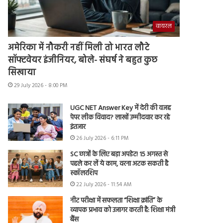
वायरल
अमेरिका में नौकरी नहीं मिली तो भारत लौटे
सॉफ्टवेयर इंजीनियर, बोले- संघर्ष ने बहुत कुछ
सिखाया
29 July 2026 - 8:00 PM
UGC NET Answer Key में देरी की वजह
पेपर लीक विवाद? लाखों उम्मीदवार कर रहे
इंतजार
26 July 2026 - 6:11 PM
SC छात्रों के लिए बड़ा अपडेट! 15 अगस्त से
पहले कर लें ये काम, वरना अटक सकती है
स्कॉलरशिप
22 July 2026 - 11:54 AM
नीट परीक्षा में सफलता “शिक्षा क्रांति” के
व्यापक प्रभाव को उजागर करती है: शिक्षा मंत्री
बैंस