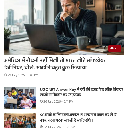
वायरल
अमेरिका में नौकरी नहीं मिली तो भारत लौटे सॉफ्टवेयर
इंजीनियर, बोले- संघर्ष ने बहुत कुछ सिखाया
29 July 2026 - 8:00 PM
UGC NET Answer Key में देरी की वजह पेपर लीक विवाद?
लाखों उम्मीदवार कर रहे इंतजार
26 July 2026 - 6:11 PM
SC छात्रों के लिए बड़ा अपडेट! 15 अगस्त से पहले कर लें ये
काम, वरना अटक सकती है स्कॉलरशिप
22 July 2026 - 11:54 AM