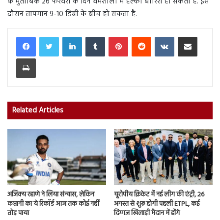
के मुताबिक 26 फरवरी के दिन धर्मशाला में हल्की बारिश हो सकती है. इस
दौरान तापमान 9-10 डिग्री के बीच हो सकता है.
LinkedIn
Tumblr
Pinterest
Reddit
VKontakte
Share via Email
Print
Related Articles
अजिंक्य रहाणे ने लिया संन्यास, लेकिन
यूरोपीय क्रिकेट में नई लीग की एंट्री, 26
कप्तानी का ये रिकॉर्ड आज तक कोई नहीं
अगस्त से शुरू होगी पहली ETPL, कई
तोड़ पाया
दिग्गज खिलाड़ी मैदान में होंगे