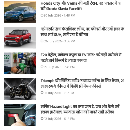
Honda City और Verna की बढ़ी टेंशन, नए अवतार में आ
रही Skoda Slavia Facelift
30 July 2026 - 7:48 PM
नई मारुति ब्रेजा फेसलिफ्ट लॉन्च, नए फीचर्स और टर्बो इंजन के
साथ आई SUV, जानें क्या है कीमत
26 July 2026 - 3:56 PM
E20 पेट्रोल, फ्लेक्स फ्यूल या EV कार? नई गाड़ी खरीदने से
पहले जानें किसमें है ज्यादा फायदा
23 July 2026 - 7:41 PM
Triumph की लिमिटेड एडिशन बाइक लॉन्च के लिए तैयार, 21
लाख रुपये कीमत में मिलेंगे प्रीमियम फीचर्स
16 July 2026 - 3:17 PM
जानिए Hazard Light का क्या काम है, कब और कैसे करें
इसका इस्तेमाल, ज्यादातर लोग नहीं जानते सही तरीका
12 July 2026 - 6:14 PM