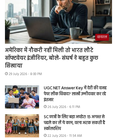
वायरल
अमेरिका में नौकरी नहीं मिली तो भारत लौटे
सॉफ्टवेयर इंजीनियर, बोले- संघर्ष ने बहुत कुछ
सिखाया
29 July 2026 - 8:00 PM
UGC NET Answer Key में देरी की वजह
पेपर लीक विवाद? लाखों उम्मीदवार कर रहे
इंतजार
26 July 2026 - 6:11 PM
SC छात्रों के लिए बड़ा अपडेट! 15 अगस्त से
पहले कर लें ये काम, वरना अटक सकती है
स्कॉलरशिप
22 July 2026 - 11:54 AM