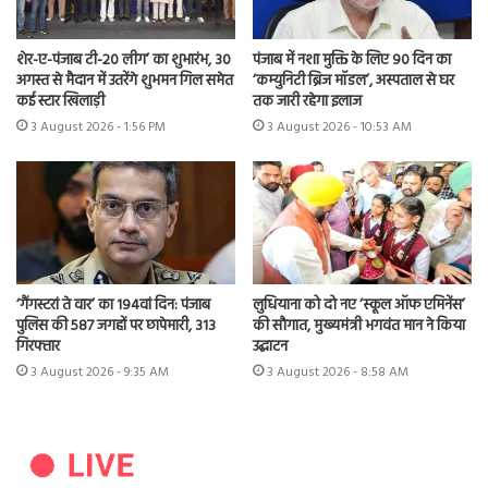
शेर-ए-पंजाब टी-20 लीग’ का शुभारंभ, 30
पंजाब में नशा मुक्ति के लिए 90 दिन का
अगस्त से मैदान में उतरेंगे शुभमन गिल समेत
‘कम्युनिटी ब्रिज मॉडल’, अस्पताल से घर
कई स्टार खिलाड़ी
तक जारी रहेगा इलाज
3 August 2026 - 1:56 PM
3 August 2026 - 10:53 AM
‘गैंगस्टरां ते वार’ का 194वां दिन: पंजाब
लुधियाना को दो नए ‘स्कूल ऑफ एमिनेंस’
पुलिस की 587 जगहों पर छापेमारी, 313
की सौगात, मुख्यमंत्री भगवंत मान ने किया
गिरफ्तार
उद्घाटन
3 August 2026 - 9:35 AM
3 August 2026 - 8:58 AM