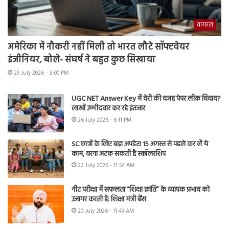
वायरल
अमेरिका में नौकरी नहीं मिली तो भारत लौटे सॉफ्टवेयर
इंजीनियर, बोले- संघर्ष ने बहुत कुछ सिखाया
29 July 2026 - 8:00 PM
UGC NET Answer Key में देरी की वजह पेपर लीक विवाद?
लाखों उम्मीदवार कर रहे इंतजार
26 July 2026 - 6:11 PM
SC छात्रों के लिए बड़ा अपडेट! 15 अगस्त से पहले कर लें ये
काम, वरना अटक सकती है स्कॉलरशिप
22 July 2026 - 11:54 AM
नीट परीक्षा में सफलता “शिक्षा क्रांति” के व्यापक प्रभाव को
उजागर करती है: शिक्षा मंत्री बैंस
20 July 2026 - 11:43 AM