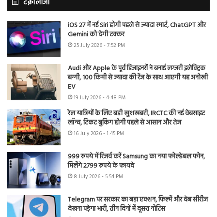
टेक्नोलॉजी
iOS 27 में नई Siri होगी पहले से ज्यादा स्मार्ट, ChatGPT और
Gemini को देगी टक्कर
25 July 2026 - 7:52 PM
Audi और Apple के पूर्व डिजाइनरों ने बनाई लग्जरी इलेक्ट्रिक
बग्गी, 100 किमी से ज्यादा की रेंज के साथ आएगी यह अनोखी
EV
19 July 2026 - 4:48 PM
रेल यात्रियों के लिए बड़ी खुशखबरी, IRCTC की नई वेबसाइट
लॉन्च, टिकट बुकिंग होगी पहले से आसान और तेज
16 July 2026 - 1:45 PM
999 रुपये में रिजर्व करें Samsung का नया फोल्डेबल फोन,
मिलेंगे 2799 रुपये के फायदे
8 July 2026 - 5:54 PM
Telegram पर सरकार का बड़ा एक्शन, फिल्में और वेब सीरीज
देखना पड़ेगा भारी, तीन दिनों में दूसरा नोटिस