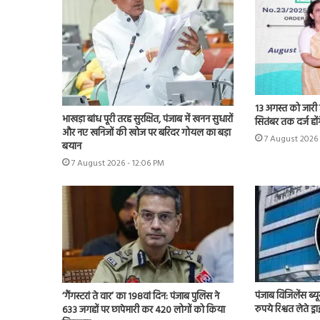
13 अगस्त को जारी
भाखड़ा बांध पूरी तरह सुरक्षित, पंजाब में खनन सुधारों
सितंबर तक दर्ज होंग
और नए खनिजों की खोज पर बरिंदर गोयल का बड़ा
7 August 2026 
बयान
7 August 2026 - 12:06 PM
पंजाब विजिलेंस ब्य
‘गैंगस्टरां ते वार’ का 198वां दिन: पंजाब पुलिस ने
रुपये रिश्वत लेते ड्
633 जगहों पर छापेमारी कर 420 लोगों को किया