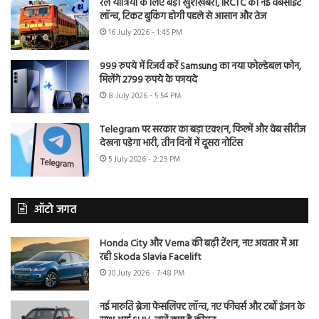
रेल यात्रियों के लिए बड़ी खुशखबरी, IRCTC की नई वेबसाइट
लॉन्च, टिकट बुकिंग होगी पहले से आसान और तेज
16 July 2026 - 1:45 PM
999 रुपये में रिजर्व करें Samsung का नया फोल्डेबल फोन,
मिलेंगे 2799 रुपये के फायदे
8 July 2026 - 5:54 PM
Telegram पर सरकार का बड़ा एक्शन, फिल्में और वेब सीरीज
देखना पड़ेगा भारी, तीन दिनों में दूसरा नोटिस
5 July 2026 - 2:25 PM
ऑटो जगत
Honda City और Verna की बढ़ी टेंशन, नए अवतार में आ
रही Skoda Slavia Facelift
30 July 2026 - 7:48 PM
नई मारुति ब्रेजा फेसलिफ्ट लॉन्च, नए फीचर्स और टर्बो इंजन के