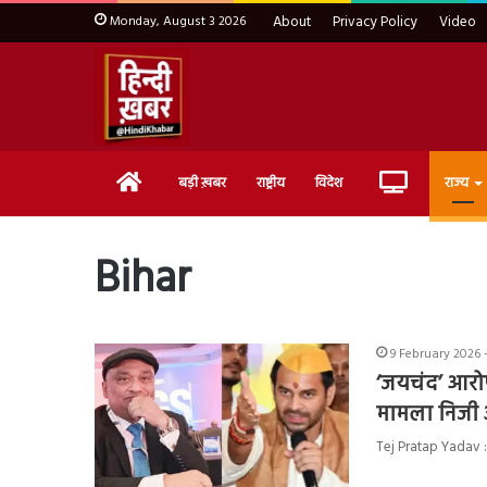
Monday, August 3 2026
About
Privacy Policy
Video
Home
Live
बड़ी ख़बर
राष्ट्रीय
विदेश
राज्य
TV
Bihar
9 February 2026 -
‘जयचंद’ आरोप
मामला निजी
Tej Pratap Yadav : जन