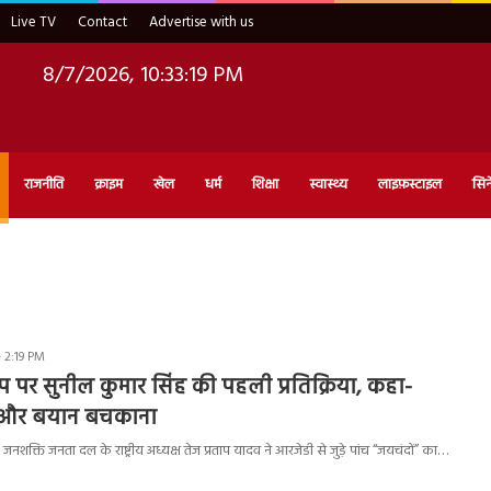
Live TV
Contact
Advertise with us
8/7/2026, 10:33:20 PM
राजनीति
क्राइम
खेल
धर्म
शिक्षा
स्वास्थ्य
लाइफ़स्टाइल
सिन
 2:19 PM
 पर सुनील कुमार सिंह की पहली प्रतिक्रिया, कहा-
 और बयान बचकाना
शक्ति जनता दल के राष्ट्रीय अध्यक्ष तेज प्रताप यादव ने आरजेडी से जुड़े पांच “जयचंदों” का…