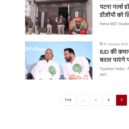
पटना गर्ल्स ह
डीजीपी को लि
Patna NEET Student De
25 January 2026 
RJD की कमान 
बदल पाएंगे प
Tejashwi Yadav : तेजस्
अपने…
First
...
«
8
9