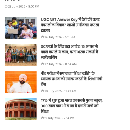
29 July 2026 - 8:00 PM
UGC NET Answer Key में देरी की वजह
पेपर लीक विवाद? लाखों उम्मीदवार कर रहे
इंतजार
26 July 2026 - 6:11 PM
SC छात्रों के लिए बड़ा अपडेट! 15 अगस्त से
पहले कर लें ये काम, वरना अटक सकती है
स्कॉलरशिप
22 July 2026 - 11:54 AM
नीट परीक्षा में सफलता “शिक्षा क्रांति” के
व्यापक प्रभाव को उजागर करती है: शिक्षा मंत्री
बैंस
20 July 2026 - 11:43 AM
1715 में शुरू हुआ भारत का सबसे पुराना स्कूल,
300 साल बाद भी दे रहा है हजारों छात्रों को
शिक्षा
19 July 2026 - 7:14 PM