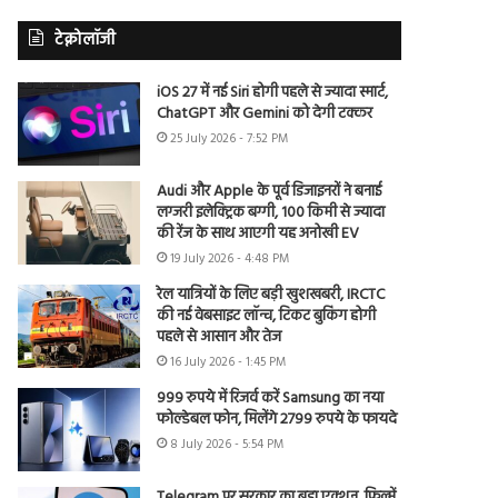
टेक्नोलॉजी
iOS 27 में नई Siri होगी पहले से ज्यादा स्मार्ट,
ChatGPT और Gemini को देगी टक्कर
25 July 2026 - 7:52 PM
Audi और Apple के पूर्व डिजाइनरों ने बनाई
लग्जरी इलेक्ट्रिक बग्गी, 100 किमी से ज्यादा
की रेंज के साथ आएगी यह अनोखी EV
19 July 2026 - 4:48 PM
रेल यात्रियों के लिए बड़ी खुशखबरी, IRCTC
की नई वेबसाइट लॉन्च, टिकट बुकिंग होगी
पहले से आसान और तेज
16 July 2026 - 1:45 PM
999 रुपये में रिजर्व करें Samsung का नया
फोल्डेबल फोन, मिलेंगे 2799 रुपये के फायदे
8 July 2026 - 5:54 PM
Telegram पर सरकार का बड़ा एक्शन, फिल्में