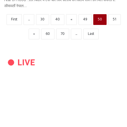
Fear of Flood : उत्तर बिहार में एक बार फ़िर सैलाब का सितम देखने क़ो मिल सकता है.
सीमावर्ती नेपाल…
First
...
30
40
«
49
50
51
»
60
70
...
Last