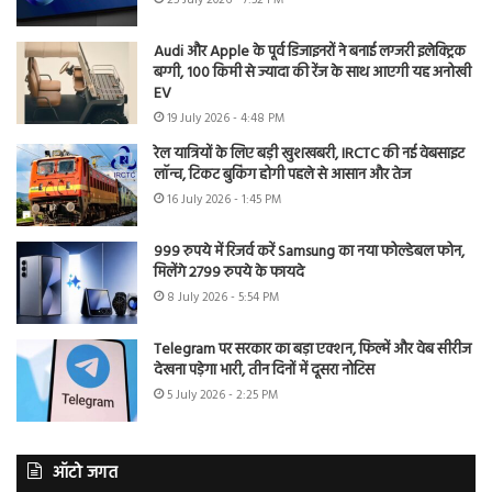
Audi और Apple के पूर्व डिजाइनरों ने बनाई लग्जरी इलेक्ट्रिक
बग्गी, 100 किमी से ज्यादा की रेंज के साथ आएगी यह अनोखी
EV
19 July 2026 - 4:48 PM
रेल यात्रियों के लिए बड़ी खुशखबरी, IRCTC की नई वेबसाइट
लॉन्च, टिकट बुकिंग होगी पहले से आसान और तेज
16 July 2026 - 1:45 PM
999 रुपये में रिजर्व करें Samsung का नया फोल्डेबल फोन,
मिलेंगे 2799 रुपये के फायदे
8 July 2026 - 5:54 PM
Telegram पर सरकार का बड़ा एक्शन, फिल्में और वेब सीरीज
देखना पड़ेगा भारी, तीन दिनों में दूसरा नोटिस
5 July 2026 - 2:25 PM
ऑटो जगत