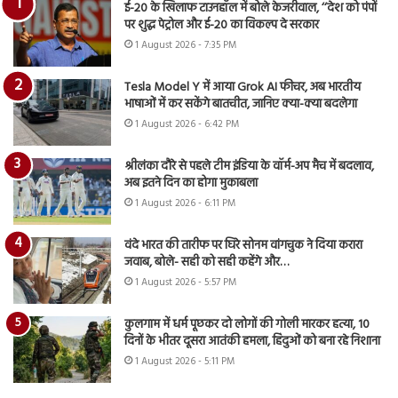
ई-20 के खिलाफ टाउनहॉल में बोले केजरीवाल, ‘‘देश को पंपों
पर शुद्ध पेट्रोल और ई-20 का विकल्प दे सरकार
1 August 2026 - 7:35 PM
Tesla Model Y में आया Grok AI फीचर, अब भारतीय
भाषाओं में कर सकेंगे बातचीत, जानिए क्या-क्या बदलेगा
1 August 2026 - 6:42 PM
श्रीलंका दौरे से पहले टीम इंडिया के वॉर्म-अप मैच में बदलाव,
अब इतने दिन का होगा मुकाबला
1 August 2026 - 6:11 PM
वंदे भारत की तारीफ पर घिरे सोनम वांगचुक ने दिया करारा
जवाब, बोले- सही को सही कहेंगे और…
1 August 2026 - 5:57 PM
कुलगाम में धर्म पूछकर दो लोगों की गोली मारकर हत्या, 10
दिनों के भीतर दूसरा आतंकी हमला, हिंदुओं को बना रहे निशाना
1 August 2026 - 5:11 PM