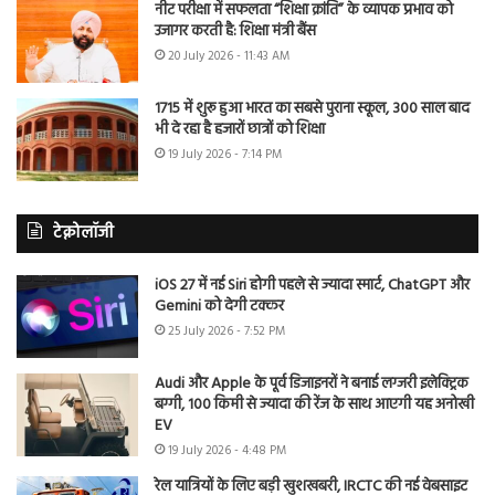
नीट परीक्षा में सफलता “शिक्षा क्रांति” के व्यापक प्रभाव को
उजागर करती है: शिक्षा मंत्री बैंस
20 July 2026 - 11:43 AM
1715 में शुरू हुआ भारत का सबसे पुराना स्कूल, 300 साल बाद
भी दे रहा है हजारों छात्रों को शिक्षा
19 July 2026 - 7:14 PM
टेक्नोलॉजी
iOS 27 में नई Siri होगी पहले से ज्यादा स्मार्ट, ChatGPT और
Gemini को देगी टक्कर
25 July 2026 - 7:52 PM
Audi और Apple के पूर्व डिजाइनरों ने बनाई लग्जरी इलेक्ट्रिक
बग्गी, 100 किमी से ज्यादा की रेंज के साथ आएगी यह अनोखी
EV
19 July 2026 - 4:48 PM
रेल यात्रियों के लिए बड़ी खुशखबरी, IRCTC की नई वेबसाइट