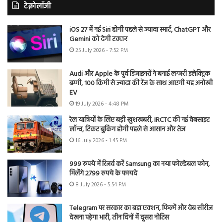
टेक्नोलॉजी
iOS 27 में नई Siri होगी पहले से ज्यादा स्मार्ट, ChatGPT और
Gemini को देगी टक्कर
25 July 2026 - 7:52 PM
Audi और Apple के पूर्व डिजाइनरों ने बनाई लग्जरी इलेक्ट्रिक
बग्गी, 100 किमी से ज्यादा की रेंज के साथ आएगी यह अनोखी
EV
19 July 2026 - 4:48 PM
रेल यात्रियों के लिए बड़ी खुशखबरी, IRCTC की नई वेबसाइट
लॉन्च, टिकट बुकिंग होगी पहले से आसान और तेज
16 July 2026 - 1:45 PM
999 रुपये में रिजर्व करें Samsung का नया फोल्डेबल फोन,
मिलेंगे 2799 रुपये के फायदे
8 July 2026 - 5:54 PM
Telegram पर सरकार का बड़ा एक्शन, फिल्में और वेब सीरीज
देखना पड़ेगा भारी, तीन दिनों में दूसरा नोटिस