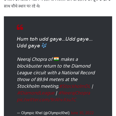
साथ चौथे स्थान पर रहे थे।
𝘏𝘶𝘮 𝘵𝘰𝘩 𝘶𝘥𝘥 𝘨𝘢𝘺𝘦…𝘜𝘥𝘥 𝘨𝘢𝘺𝘦…
𝘜𝘥𝘥 𝘨𝘢𝘺𝘦
Neeraj Chopra of
makes a
blockbuster return to the Diamond
League circuit with a National Record
throw of 89.94 meters at the
Stockholm meeting.
#StockholmDL
|
#DiamondLeague
|
#NeerajChopra
pic.twitter.com/9rAhvXsuTC
— Olympic Khel (@OlympicKhel)
June 30, 2022