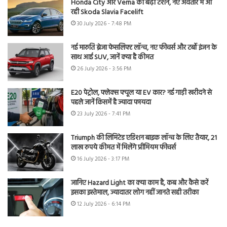
Honda City और Verna की बढ़ी टेंशन, नए अवतार में आ
रही Skoda Slavia Facelift
30 July 2026 - 7:48 PM
नई मारुति ब्रेजा फेसलिफ्ट लॉन्च, नए फीचर्स और टर्बो इंजन के
साथ आई SUV, जानें क्या है कीमत
26 July 2026 - 3:56 PM
E20 पेट्रोल, फ्लेक्स फ्यूल या EV कार? नई गाड़ी खरीदने से
पहले जानें किसमें है ज्यादा फायदा
23 July 2026 - 7:41 PM
Triumph की लिमिटेड एडिशन बाइक लॉन्च के लिए तैयार, 21
लाख रुपये कीमत में मिलेंगे प्रीमियम फीचर्स
16 July 2026 - 3:17 PM
जानिए Hazard Light का क्या काम है, कब और कैसे करें
इसका इस्तेमाल, ज्यादातर लोग नहीं जानते सही तरीका
12 July 2026 - 6:14 PM