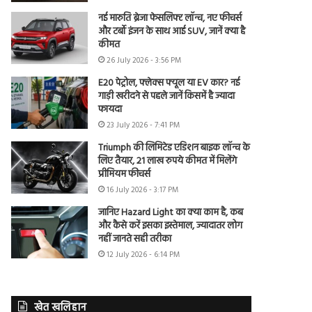
नई मारुति ब्रेजा फेसलिफ्ट लॉन्च, नए फीचर्स
और टर्बो इंजन के साथ आई SUV, जानें क्या है
कीमत
26 July 2026 - 3:56 PM
E20 पेट्रोल, फ्लेक्स फ्यूल या EV कार? नई
गाड़ी खरीदने से पहले जानें किसमें है ज्यादा
फायदा
23 July 2026 - 7:41 PM
Triumph की लिमिटेड एडिशन बाइक लॉन्च के
लिए तैयार, 21 लाख रुपये कीमत में मिलेंगे
प्रीमियम फीचर्स
16 July 2026 - 3:17 PM
जानिए Hazard Light का क्या काम है, कब
और कैसे करें इसका इस्तेमाल, ज्यादातर लोग
नहीं जानते सही तरीका
12 July 2026 - 6:14 PM
खेत खलिहान