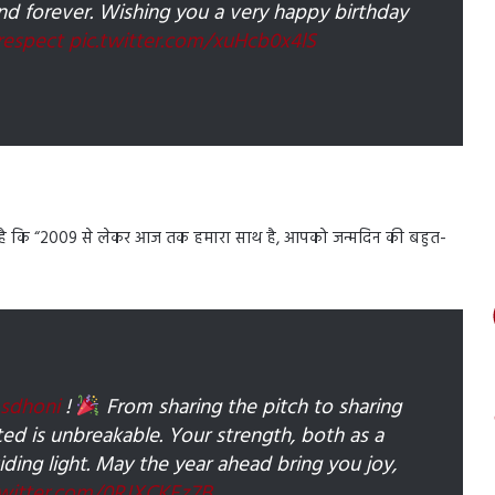
and forever. Wishing you a very happy birthday
respect
pic.twitter.com/xuHcb0x4lS
 लिखा है कि “2009 से लेकर आज तक हमारा साथ है, आपको जन्मदिन की बहुत-
dhoni
!
From sharing the pitch to sharing
ed is unbreakable. Your strength, both as a
iding light. May the year ahead bring you joy,
twitter.com/0RJXCKEz7B