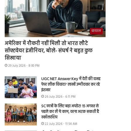
वायरल
अमेरिका में नौकरी नहीं मिली तो भारत लौटे
सॉफ्टवेयर इंजीनियर, बोले- संघर्ष ने बहुत कुछ
सिखाया
29 July 2026 - 8:00 PM
UGC NET Answer Key में देरी की वजह
पेपर लीक विवाद? लाखों उम्मीदवार कर रहे
इंतजार
26 July 2026 - 6:11 PM
SC छात्रों के लिए बड़ा अपडेट! 15 अगस्त से
पहले कर लें ये काम, वरना अटक सकती है
स्कॉलरशिप
22 July 2026 - 11:54 AM