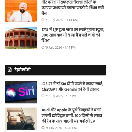
नीट परीक्षा में सफलता “शिक्षा क्रांति” के
व्यापक प्रभाव को उजागर करती है: शिक्षा मंत्री
बैंस
20 July 2026 - 11:43 AM
1715 में शुरू हुआ भारत का सबसे पुराना स्कूल,
300 साल बाद भी दे रहा है हजारों छात्रों को
शिक्षा
19 July 2026 - 7:14 PM
टेक्नोलॉजी
iOS 27 में नई Siri होगी पहले से ज्यादा स्मार्ट,
ChatGPT और Gemini को देगी टक्कर
25 July 2026 - 7:52 PM
Audi और Apple के पूर्व डिजाइनरों ने बनाई
लग्जरी इलेक्ट्रिक बग्गी, 100 किमी से ज्यादा
की रेंज के साथ आएगी यह अनोखी EV
19 July 2026 - 4:48 PM