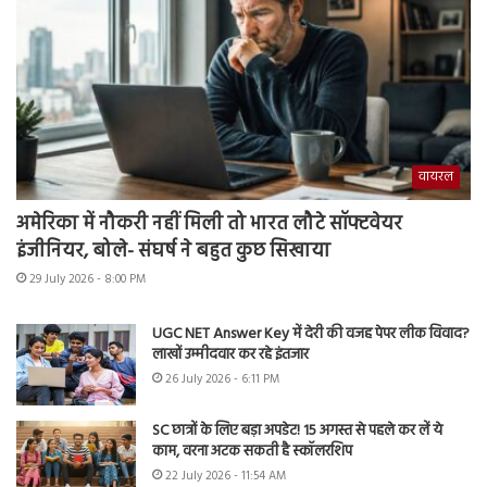
वायरल
अमेरिका में नौकरी नहीं मिली तो भारत लौटे सॉफ्टवेयर
इंजीनियर, बोले- संघर्ष ने बहुत कुछ सिखाया
29 July 2026 - 8:00 PM
UGC NET Answer Key में देरी की वजह पेपर लीक विवाद?
लाखों उम्मीदवार कर रहे इंतजार
26 July 2026 - 6:11 PM
SC छात्रों के लिए बड़ा अपडेट! 15 अगस्त से पहले कर लें ये
काम, वरना अटक सकती है स्कॉलरशिप
22 July 2026 - 11:54 AM