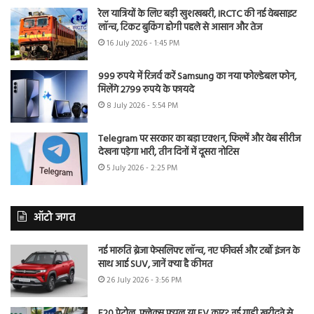
रेल यात्रियों के लिए बड़ी खुशखबरी, IRCTC की नई वेबसाइट
लॉन्च, टिकट बुकिंग होगी पहले से आसान और तेज
16 July 2026 - 1:45 PM
999 रुपये में रिजर्व करें Samsung का नया फोल्डेबल फोन,
मिलेंगे 2799 रुपये के फायदे
8 July 2026 - 5:54 PM
Telegram पर सरकार का बड़ा एक्शन, फिल्में और वेब सीरीज
देखना पड़ेगा भारी, तीन दिनों में दूसरा नोटिस
5 July 2026 - 2:25 PM
ऑटो जगत
नई मारुति ब्रेजा फेसलिफ्ट लॉन्च, नए फीचर्स और टर्बो इंजन के
साथ आई SUV, जानें क्या है कीमत
26 July 2026 - 3:56 PM
E20 पेट्रोल, फ्लेक्स फ्यूल या EV कार? नई गाड़ी खरीदने से