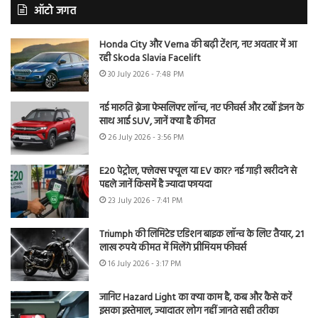
ऑटो जगत
Honda City और Verna की बढ़ी टेंशन, नए अवतार में आ
रही Skoda Slavia Facelift
30 July 2026 - 7:48 PM
नई मारुति ब्रेजा फेसलिफ्ट लॉन्च, नए फीचर्स और टर्बो इंजन के
साथ आई SUV, जानें क्या है कीमत
26 July 2026 - 3:56 PM
E20 पेट्रोल, फ्लेक्स फ्यूल या EV कार? नई गाड़ी खरीदने से
पहले जानें किसमें है ज्यादा फायदा
23 July 2026 - 7:41 PM
Triumph की लिमिटेड एडिशन बाइक लॉन्च के लिए तैयार, 21
लाख रुपये कीमत में मिलेंगे प्रीमियम फीचर्स
16 July 2026 - 3:17 PM
जानिए Hazard Light का क्या काम है, कब और कैसे करें
इसका इस्तेमाल, ज्यादातर लोग नहीं जानते सही तरीका