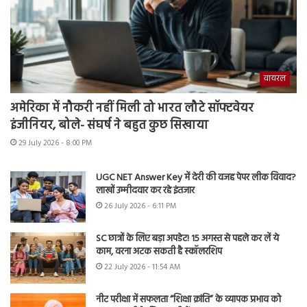
वायरल
अमेरिका में नौकरी नहीं मिली तो भारत लौटे सॉफ्टवेयर
इंजीनियर, बोले- संघर्ष ने बहुत कुछ सिखाया
29 July 2026 - 8:00 PM
UGC NET Answer Key में देरी की वजह पेपर लीक विवाद?
लाखों उम्मीदवार कर रहे इंतजार
26 July 2026 - 6:11 PM
SC छात्रों के लिए बड़ा अपडेट! 15 अगस्त से पहले कर लें ये
काम, वरना अटक सकती है स्कॉलरशिप
22 July 2026 - 11:54 AM
नीट परीक्षा में सफलता “शिक्षा क्रांति” के व्यापक प्रभाव को