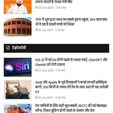
उजागर करती है: शिक्षा मंत्री बैंस
20 July 2026 - 11:43 AM
1715 में शुरू हुआ भारत का सबसे पुराना स्कूल, 300 साल बाद
भी दे रहा है हजारों छात्रों को शिक्षा
19 July 2026 - 7:14 PM
टेक्नोलॉजी
iOS 27 में नई Siri होगी पहले से ज्यादा स्मार्ट, ChatGPT और
Gemini को देगी टक्कर
25 July 2026 - 7:52 PM
Audi और Apple के पूर्व डिजाइनरों ने बनाई लग्जरी इलेक्ट्रिक
बग्गी, 100 किमी से ज्यादा की रेंज के साथ आएगी यह अनोखी
EV
19 July 2026 - 4:48 PM
रेल यात्रियों के लिए बड़ी खुशखबरी, IRCTC की नई वेबसाइट
लॉन्च, टिकट बुकिंग होगी पहले से आसान और तेज