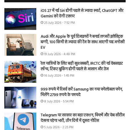
iOS 27 में नई Siri होगी पहले से ज्यादा स्मार्ट, ChatGPT और
Gemini को देगी टक्कर
25 July 2026 - 7:52 PM
Audi और Apple के पूर्व डिजाइनरों ने बनाई लग्जरी इलेक्ट्रिक
बग्गी, 100 किमी से ज्यादा की रेंज के साथ आएगी यह अनोखी
EV
19 July 2026 - 4:48 PM
रेल यात्रियों के लिए बड़ी खुशखबरी, IRCTC की नई वेबसाइट
लॉन्च, टिकट बुकिंग होगी पहले से आसान और तेज
16 July 2026 - 1:45 PM
999 रुपये में रिजर्व करें Samsung का नया फोल्डेबल फोन,
मिलेंगे 2799 रुपये के फायदे
8 July 2026 - 5:54 PM
Telegram पर सरकार का बड़ा एक्शन, फिल्में और वेब सीरीज
देखना पड़ेगा भारी, तीन दिनों में दूसरा नोटिस
5 July 2026 - 2:25 PM