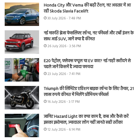
Honda City और Verna की बढ़ी टेंशन, नए अवतार में आ
रही Skoda Slavia Facelift
30 July 2026 - 7:48 PM
नई मारुति ब्रेजा फेसलिफ्ट लॉन्च, नए फीचर्स और टर्बो इंजन के
साथ आई SUV, जानें क्या है कीमत
26 July 2026 - 3:56 PM
E20 पेट्रोल, फ्लेक्स फ्यूल या EV कार? नई गाड़ी खरीदने से
पहले जानें किसमें है ज्यादा फायदा
23 July 2026 - 7:41 PM
Triumph की लिमिटेड एडिशन बाइक लॉन्च के लिए तैयार, 21
लाख रुपये कीमत में मिलेंगे प्रीमियम फीचर्स
16 July 2026 - 3:17 PM
जानिए Hazard Light का क्या काम है, कब और कैसे करें
इसका इस्तेमाल, ज्यादातर लोग नहीं जानते सही तरीका
12 July 2026 - 6:14 PM