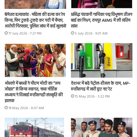
बेमेतरा हत्याकांड : महिला की हत्या कर रेप
प्रसिद्ध पंडवानी गायिका पद्म विभूषण तीजन
किया, फिर टुकड़े-टुकड़े कर नदी में फेंका,
बाई का निधन, रायपुर AIIMS में ली अंतिम
आरोपी गिरफ्तार, पुलिस जांच में कई खुलासे
सांस
17 July 2026 - 7:27 PM
5 July 2026 - 9:01 AM
ओस्लो में बच्चों ने पीएम मोदी का “जय
देशभर में बढ़े पेट्रोल-डीजल के दाम, MP-
जोहार” से किया स्वागत, नाचा नॉर्डिक
छत्तीसगढ़ में जारी हुए नए रेट
अध्याय ने दिखाई छत्तीसगढ़ी संस्कृति की
15 May 2026 - 3:22 PM
झलक
19 May 2026 - 8:07 AM