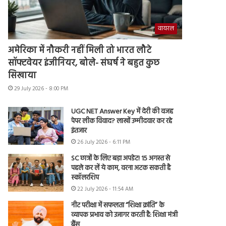
वायरल
अमेरिका में नौकरी नहीं मिली तो भारत लौटे
सॉफ्टवेयर इंजीनियर, बोले- संघर्ष ने बहुत कुछ
सिखाया
29 July 2026 - 8:00 PM
UGC NET Answer Key में देरी की वजह
पेपर लीक विवाद? लाखों उम्मीदवार कर रहे
इंतजार
26 July 2026 - 6:11 PM
SC छात्रों के लिए बड़ा अपडेट! 15 अगस्त से
पहले कर लें ये काम, वरना अटक सकती है
स्कॉलरशिप
22 July 2026 - 11:54 AM
नीट परीक्षा में सफलता “शिक्षा क्रांति” के
व्यापक प्रभाव को उजागर करती है: शिक्षा मंत्री
बैंस