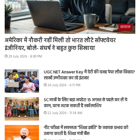
वायरल
अमेरिका में नौकरी नहीं मिली तो भारत लौटे सॉफ्टवेयर
इंजीनियर, बोले- संघर्ष ने बहुत कुछ सिखाया
29 July 2026 - 8:00 PM
UGC NET Answer Key में देरी की वजह पेपर लीक विवाद?
लाखों उम्मीदवार कर रहे इंतजार
26 July 2026 - 6:11 PM
SC छात्रों के लिए बड़ा अपडेट! 15 अगस्त से पहले कर लें ये
काम, वरना अटक सकती है स्कॉलरशिप
22 July 2026 - 11:54 AM
नीट परीक्षा में सफलता “शिक्षा क्रांति” के व्यापक प्रभाव को
उजागर करती है: शिक्षा मंत्री बैंस