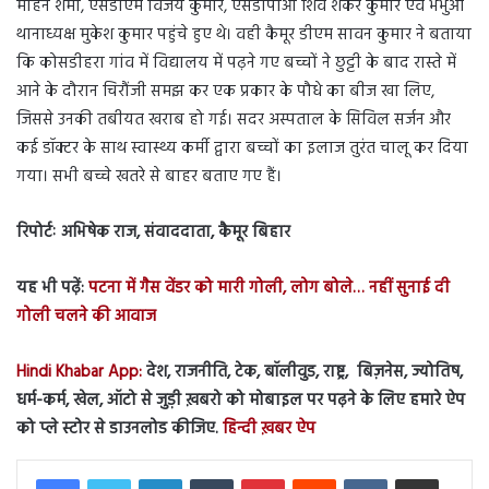
मोहन शर्मा, एसडीएम विजय कुमार, एसडीपीओ शिव शंकर कुमार एवं भभुआ
थानाध्यक्ष मुकेश कुमार पहुंचे हुए थे। वही कैमूर डीएम सावन कुमार ने बताया
कि कोसडीहरा गांव में विद्यालय में पढ़ने गए बच्चों ने छुट्टी के बाद रास्ते में
आने के दौरान चिरौंजी समझ कर एक प्रकार के पौधे का बीज खा लिए,
जिससे उनकी तबीयत खराब हो गई। सदर अस्पताल के सिविल सर्जन और
कई डॉक्टर के साथ स्वास्थ्य कर्मी द्वारा बच्चों का इलाज तुरंत चालू कर दिया
गया। सभी बच्चे खतरे से बाहर बताए गए हैं।
रिपोर्टः अभिषेक राज, संवाददाता, कैमूर बिहार
यह भी पढ़ें:
पटना में गैस वेंडर को मारी गोली, लोग बोले… नहीं सुनाई दी
गोली चलने की आवाज
Hindi Khabar App:
देश, राजनीति, टेक, बॉलीवुड, राष्ट्र, बिज़नेस, ज्योतिष,
धर्म-कर्म, खेल, ऑटो से जुड़ी ख़बरो को मोबाइल पर पढ़ने के लिए हमारे ऐप
को प्ले स्टोर से डाउनलोड कीजिए.
हिन्दी ख़बर ऐप
LinkedIn
Tumblr
Pinterest
Reddit
VKontakte
Share via Email