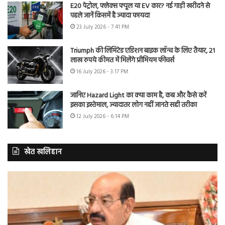
E20 पेट्रोल, फ्लेक्स फ्यूल या EV कार? नई गाड़ी खरीदने से
पहले जानें किसमें है ज्यादा फायदा
23 July 2026 - 7:41 PM
Triumph की लिमिटेड एडिशन बाइक लॉन्च के लिए तैयार, 21
लाख रुपये कीमत में मिलेंगे प्रीमियम फीचर्स
16 July 2026 - 3:17 PM
जानिए Hazard Light का क्या काम है, कब और कैसे करें
इसका इस्तेमाल, ज्यादातर लोग नहीं जानते सही तरीका
12 July 2026 - 6:14 PM
खेत खलिहान