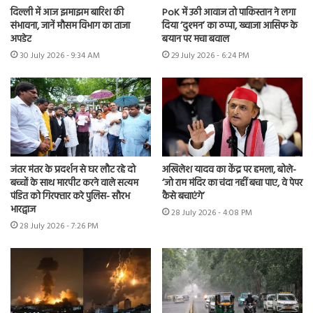
दिल्ली में आज झमाझम बारिश की
PoK में उठी आवाज तो पाकिस्तान ने लगा
संभावना, जानें मौसम विभाग का ताजा
दिया ‘दुश्मन’ का ठप्पा, ख्वाजा आसिफ के
अपडेट
बयान पर मचा बवाल
30 July 2026 - 9:34 AM
29 July 2026 - 6:24 PM
जंतर मंतर के प्रदर्शन से घर लौट रहे दो
अखिलेश यादव का केंद्र पर हमला, बोले-
बच्चों के साथ मारपीट करने वाले सत्यम
‘जो राम मंदिर का चंदा नहीं बचा पाए, वे पेपर
पंडित को गिरफ्तार करे पुलिस- सौरभ
कैसे बचाएंगे’
भारद्वाज
28 July 2026 - 4:08 PM
28 July 2026 - 7:26 PM