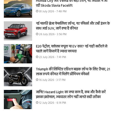
Honda City और Verna की बढ़ी टेंशन, नए अवतार में आ
रही Skoda Slavia Facelift
30 July 2026 - 7:48 PM
नई मारुति ब्रेजा फेसलिफ्ट लॉन्च, नए फीचर्स और टर्बो इंजन के
साथ आई SUV, जानें क्या है कीमत
26 July 2026 - 3:56 PM
E20 पेट्रोल, फ्लेक्स फ्यूल या EV कार? नई गाड़ी खरीदने से
पहले जानें किसमें है ज्यादा फायदा
23 July 2026 - 7:41 PM
Triumph की लिमिटेड एडिशन बाइक लॉन्च के लिए तैयार, 21
लाख रुपये कीमत में मिलेंगे प्रीमियम फीचर्स
16 July 2026 - 3:17 PM
जानिए Hazard Light का क्या काम है, कब और कैसे करें
इसका इस्तेमाल, ज्यादातर लोग नहीं जानते सही तरीका
12 July 2026 - 6:14 PM