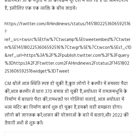
प्रधानमंत्री जी के नेतृत्व में जो कार्यक्रम पूरे देश मे चल रहे हैं वो अभिनंदनीय
है, इसीलिए एक एक व्यक्ति के बीच जाइये।
https://twitter.com/AHindinews/status/1451802253606592516
?
ref_src=twsrc%5Etfw%7Ctwcamp%5Etweetembed%7Ctwter
m%5E1451802253606592516%7Ctwgr%5E%7Ctwcon%5Es1_c10
&ref_url=https%3A%2F%2Fpublish.twitter.com%2F%3Fquery
%3Dhttps3A2F2Ftwitter.com2FAHindinews2Fstatus2F1451802
253606592516widget%3DTweet
CM बोले आज स्थिति स्पष्ट हो चुकी है,कुछ लोगो ने कश्मीर में समस्या पैदा
की,आज कश्मीर से धारा 370 समाप्त हो चुकी है,अयोध्या में रामजन्मभूमि के
निर्माण में बाधाएं पैदा की,रामभक्तों पर गोलियां चलाई, आज अयोध्या में
भव्य मंदिर का निर्माण कार्य शुरू हो चुका है,हमको यही समझना होगा।
लोगो को जागरूक करें,शासन की योजनाओं के बारे में बताएं,और 2022 की
तैयारी अभी से शुरू करें।