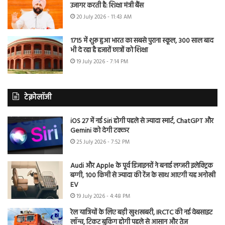
उजागर करती है: शिक्षा मंत्री बैंस
20 July 2026 - 11:43 AM
1715 में शुरू हुआ भारत का सबसे पुराना स्कूल, 300 साल बाद
भी दे रहा है हजारों छात्रों को शिक्षा
19 July 2026 - 7:14 PM
टेक्नोलॉजी
iOS 27 में नई Siri होगी पहले से ज्यादा स्मार्ट, ChatGPT और
Gemini को देगी टक्कर
25 July 2026 - 7:52 PM
Audi और Apple के पूर्व डिजाइनरों ने बनाई लग्जरी इलेक्ट्रिक
बग्गी, 100 किमी से ज्यादा की रेंज के साथ आएगी यह अनोखी
EV
19 July 2026 - 4:48 PM
रेल यात्रियों के लिए बड़ी खुशखबरी, IRCTC की नई वेबसाइट
लॉन्च, टिकट बुकिंग होगी पहले से आसान और तेज