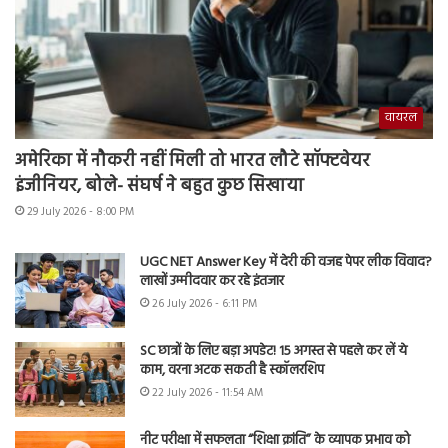
वायरल
अमेरिका में नौकरी नहीं मिली तो भारत लौटे सॉफ्टवेयर
इंजीनियर, बोले- संघर्ष ने बहुत कुछ सिखाया
29 July 2026 - 8:00 PM
UGC NET Answer Key में देरी की वजह पेपर लीक विवाद?
लाखों उम्मीदवार कर रहे इंतजार
26 July 2026 - 6:11 PM
SC छात्रों के लिए बड़ा अपडेट! 15 अगस्त से पहले कर लें ये
काम, वरना अटक सकती है स्कॉलरशिप
22 July 2026 - 11:54 AM
नीट परीक्षा में सफलता “शिक्षा क्रांति” के व्यापक प्रभाव को