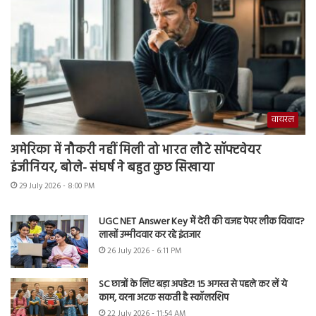
वायरल
अमेरिका में नौकरी नहीं मिली तो भारत लौटे सॉफ्टवेयर
इंजीनियर, बोले- संघर्ष ने बहुत कुछ सिखाया
29 July 2026 - 8:00 PM
UGC NET Answer Key में देरी की वजह पेपर लीक विवाद?
लाखों उम्मीदवार कर रहे इंतजार
26 July 2026 - 6:11 PM
SC छात्रों के लिए बड़ा अपडेट! 15 अगस्त से पहले कर लें ये
काम, वरना अटक सकती है स्कॉलरशिप
22 July 2026 - 11:54 AM