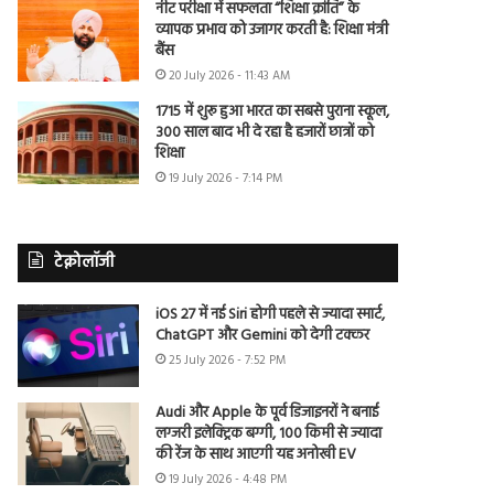
नीट परीक्षा में सफलता “शिक्षा क्रांति” के
व्यापक प्रभाव को उजागर करती है: शिक्षा मंत्री
बैंस
20 July 2026 - 11:43 AM
1715 में शुरू हुआ भारत का सबसे पुराना स्कूल,
300 साल बाद भी दे रहा है हजारों छात्रों को
शिक्षा
19 July 2026 - 7:14 PM
टेक्नोलॉजी
iOS 27 में नई Siri होगी पहले से ज्यादा स्मार्ट,
ChatGPT और Gemini को देगी टक्कर
25 July 2026 - 7:52 PM
Audi और Apple के पूर्व डिजाइनरों ने बनाई
लग्जरी इलेक्ट्रिक बग्गी, 100 किमी से ज्यादा
की रेंज के साथ आएगी यह अनोखी EV
19 July 2026 - 4:48 PM