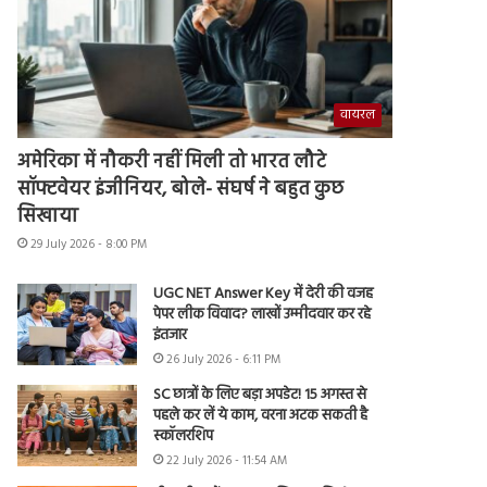
वायरल
अमेरिका में नौकरी नहीं मिली तो भारत लौटे
सॉफ्टवेयर इंजीनियर, बोले- संघर्ष ने बहुत कुछ
सिखाया
29 July 2026 - 8:00 PM
UGC NET Answer Key में देरी की वजह
पेपर लीक विवाद? लाखों उम्मीदवार कर रहे
इंतजार
26 July 2026 - 6:11 PM
SC छात्रों के लिए बड़ा अपडेट! 15 अगस्त से
पहले कर लें ये काम, वरना अटक सकती है
स्कॉलरशिप
22 July 2026 - 11:54 AM