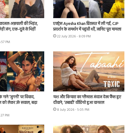
ं काजल-अम्रपाली की भिड़ंत,
एक्ट्रेस Ayesha Khan हिरासत में ली गईं, CJP
़ी जंग, एक-दूजे से भिड़ीं
प्रदर्शन के समर्थन में पहुंची थीं, जानिए पूरा मामला
22 July 2026 - 8:09 PM
6:57 PM
े गाने ‘जुगनी’ पर विवाद,
यश और कियारा का ग्लैमरस अंदाज देख फैंस हुए
न को लेकर उठे सवाल, बढ़ा
दीवाने, ‘तबाही’ वीडियो हुआ वायरल
8 July 2026 - 5:05 PM
7:27 PM