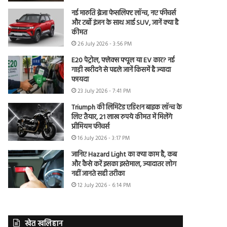
नई मारुति ब्रेजा फेसलिफ्ट लॉन्च, नए फीचर्स
और टर्बो इंजन के साथ आई SUV, जानें क्या है
कीमत
26 July 2026 - 3:56 PM
E20 पेट्रोल, फ्लेक्स फ्यूल या EV कार? नई
गाड़ी खरीदने से पहले जानें किसमें है ज्यादा
फायदा
23 July 2026 - 7:41 PM
Triumph की लिमिटेड एडिशन बाइक लॉन्च के
लिए तैयार, 21 लाख रुपये कीमत में मिलेंगे
प्रीमियम फीचर्स
16 July 2026 - 3:17 PM
जानिए Hazard Light का क्या काम है, कब
और कैसे करें इसका इस्तेमाल, ज्यादातर लोग
नहीं जानते सही तरीका
12 July 2026 - 6:14 PM
खेत खलिहान