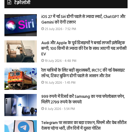
टेक्नोलॉजी
iOS 27 में नई Siri होगी पहले से ज्यादा स्मार्ट, ChatGPT और
Gemini को देगी टक्कर
25 July 2026 - 7:52 PM
Audi और Apple के पूर्व डिजाइनरों ने बनाई लग्जरी इलेक्ट्रिक
बग्गी, 100 किमी से ज्यादा की रेंज के साथ आएगी यह अनोखी
EV
19 July 2026 - 4:48 PM
रेल यात्रियों के लिए बड़ी खुशखबरी, IRCTC की नई वेबसाइट
लॉन्च, टिकट बुकिंग होगी पहले से आसान और तेज
16 July 2026 - 1:45 PM
999 रुपये में रिजर्व करें Samsung का नया फोल्डेबल फोन,
मिलेंगे 2799 रुपये के फायदे
8 July 2026 - 5:54 PM
Telegram पर सरकार का बड़ा एक्शन, फिल्में और वेब सीरीज
देखना पड़ेगा भारी, तीन दिनों में दूसरा नोटिस