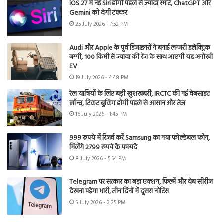
iOS 27 में नई Siri होगी पहले से ज्यादा स्मार्ट, ChatGPT और
Gemini को देगी टक्कर
25 July 2026 - 7:52 PM
Audi और Apple के पूर्व डिजाइनरों ने बनाई लग्जरी इलेक्ट्रिक
बग्गी, 100 किमी से ज्यादा की रेंज के साथ आएगी यह अनोखी
EV
19 July 2026 - 4:48 PM
रेल यात्रियों के लिए बड़ी खुशखबरी, IRCTC की नई वेबसाइट
लॉन्च, टिकट बुकिंग होगी पहले से आसान और तेज
16 July 2026 - 1:45 PM
999 रुपये में रिजर्व करें Samsung का नया फोल्डेबल फोन,
मिलेंगे 2799 रुपये के फायदे
8 July 2026 - 5:54 PM
Telegram पर सरकार का बड़ा एक्शन, फिल्में और वेब सीरीज
देखना पड़ेगा भारी, तीन दिनों में दूसरा नोटिस
5 July 2026 - 2:25 PM