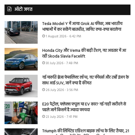
ऑटो जगत
Tesla Model Y में आया Grok AI फीचर, अब भारतीय
भाषाओं में कर सकेंगे बातचीत, जानिए क्या-क्या बदलेगा
1 August 2026 - 6:42 PM
Honda City और Verna की बढ़ी टेंशन, नए अवतार में आ
रही Skoda Slavia Facelift
30 July 2026 - 7:48 PM
नई मारुति ब्रेजा फेसलिफ्ट लॉन्च, नए फीचर्स और टर्बो इंजन के
साथ आई SUV, जानें क्या है कीमत
26 July 2026 - 3:56 PM
E20 पेट्रोल, फ्लेक्स फ्यूल या EV कार? नई गाड़ी खरीदने से
पहले जानें किसमें है ज्यादा फायदा
23 July 2026 - 7:41 PM
Triumph की लिमिटेड एडिशन बाइक लॉन्च के लिए तैयार, 21