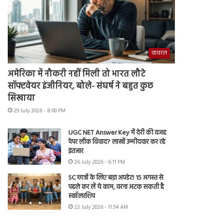
वायरल
अमेरिका में नौकरी नहीं मिली तो भारत लौटे
सॉफ्टवेयर इंजीनियर, बोले- संघर्ष ने बहुत कुछ
सिखाया
29 July 2026 - 8:00 PM
UGC NET Answer Key में देरी की वजह
पेपर लीक विवाद? लाखों उम्मीदवार कर रहे
इंतजार
26 July 2026 - 6:11 PM
SC छात्रों के लिए बड़ा अपडेट! 15 अगस्त से
पहले कर लें ये काम, वरना अटक सकती है
स्कॉलरशिप
22 July 2026 - 11:54 AM