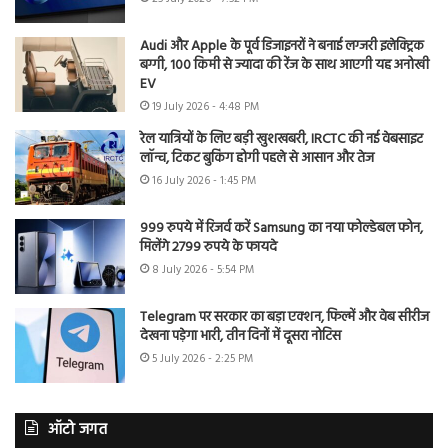
Audi और Apple के पूर्व डिजाइनरों ने बनाई लग्जरी इलेक्ट्रिक
बग्गी, 100 किमी से ज्यादा की रेंज के साथ आएगी यह अनोखी
EV
19 July 2026 - 4:48 PM
रेल यात्रियों के लिए बड़ी खुशखबरी, IRCTC की नई वेबसाइट
लॉन्च, टिकट बुकिंग होगी पहले से आसान और तेज
16 July 2026 - 1:45 PM
999 रुपये में रिजर्व करें Samsung का नया फोल्डेबल फोन,
मिलेंगे 2799 रुपये के फायदे
8 July 2026 - 5:54 PM
Telegram पर सरकार का बड़ा एक्शन, फिल्में और वेब सीरीज
देखना पड़ेगा भारी, तीन दिनों में दूसरा नोटिस
5 July 2026 - 2:25 PM
ऑटो जगत