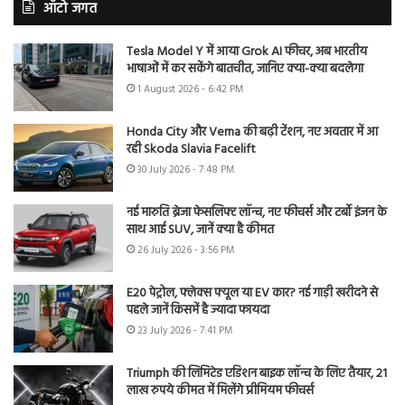
ऑटो जगत
Tesla Model Y में आया Grok AI फीचर, अब भारतीय
भाषाओं में कर सकेंगे बातचीत, जानिए क्या-क्या बदलेगा
1 August 2026 - 6:42 PM
Honda City और Verna की बढ़ी टेंशन, नए अवतार में आ
रही Skoda Slavia Facelift
30 July 2026 - 7:48 PM
नई मारुति ब्रेजा फेसलिफ्ट लॉन्च, नए फीचर्स और टर्बो इंजन के
साथ आई SUV, जानें क्या है कीमत
26 July 2026 - 3:56 PM
E20 पेट्रोल, फ्लेक्स फ्यूल या EV कार? नई गाड़ी खरीदने से
पहले जानें किसमें है ज्यादा फायदा
23 July 2026 - 7:41 PM
Triumph की लिमिटेड एडिशन बाइक लॉन्च के लिए तैयार, 21
लाख रुपये कीमत में मिलेंगे प्रीमियम फीचर्स