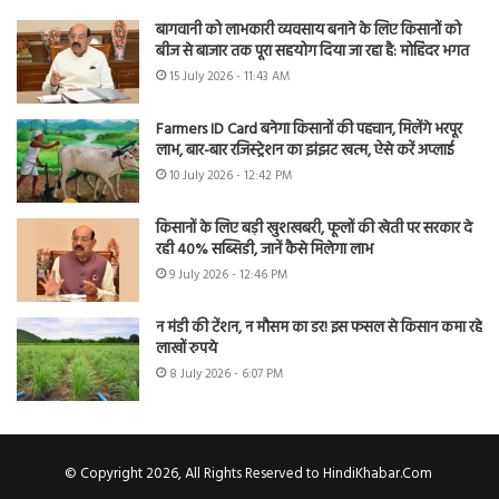
बागवानी को लाभकारी व्यवसाय बनाने के लिए किसानों को
बीज से बाजार तक पूरा सहयोग दिया जा रहा है: मोहिंदर भगत
15 July 2026 - 11:43 AM
Farmers ID Card बनेगा किसानों की पहचान, मिलेंगे भरपूर
लाभ, बार-बार रजिस्ट्रेशन का झंझट खत्म, ऐसे करें अप्लाई
10 July 2026 - 12:42 PM
किसानों के लिए बड़ी खुशखबरी, फूलों की खेती पर सरकार दे
रही 40% सब्सिडी, जानें कैसे मिलेगा लाभ
9 July 2026 - 12:46 PM
न मंडी की टेंशन, न मौसम का डर! इस फसल से किसान कमा रहे
लाखों रुपये
8 July 2026 - 6:07 PM
© Copyright 2026, All Rights Reserved to HindiKhabar.Com