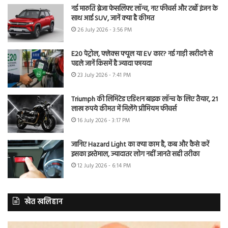
नई मारुति ब्रेजा फेसलिफ्ट लॉन्च, नए फीचर्स और टर्बो इंजन के
साथ आई SUV, जानें क्या है कीमत
26 July 2026 - 3:56 PM
E20 पेट्रोल, फ्लेक्स फ्यूल या EV कार? नई गाड़ी खरीदने से
पहले जानें किसमें है ज्यादा फायदा
23 July 2026 - 7:41 PM
Triumph की लिमिटेड एडिशन बाइक लॉन्च के लिए तैयार, 21
लाख रुपये कीमत में मिलेंगे प्रीमियम फीचर्स
16 July 2026 - 3:17 PM
जानिए Hazard Light का क्या काम है, कब और कैसे करें
इसका इस्तेमाल, ज्यादातर लोग नहीं जानते सही तरीका
12 July 2026 - 6:14 PM
खेत खलिहान