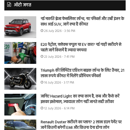
ऑटो जगत
नई मारुति ब्रेजा फेसलिफ्ट लॉन्च, नए फीचर्स और टर्बो इंजन के
साथ आई SUV, जानें क्या है कीमत
26 July 2026 - 3:56 PM
E20 पेट्रोल, फ्लेक्स फ्यूल या EV कार? नई गाड़ी खरीदने से
पहले जानें किसमें है ज्यादा फायदा
23 July 2026 - 7:41 PM
Triumph की लिमिटेड एडिशन बाइक लॉन्च के लिए तैयार, 21
लाख रुपये कीमत में मिलेंगे प्रीमियम फीचर्स
16 July 2026 - 3:17 PM
जानिए Hazard Light का क्या काम है, कब और कैसे करें
इसका इस्तेमाल, ज्यादातर लोग नहीं जानते सही तरीका
12 July 2026 - 6:14 PM
Renault Duster खरीदने का प्लान? 2 लाख डाउन पेमेंट पर
जानें कितनी बनेगी EMI और कितना देना होगा लोन