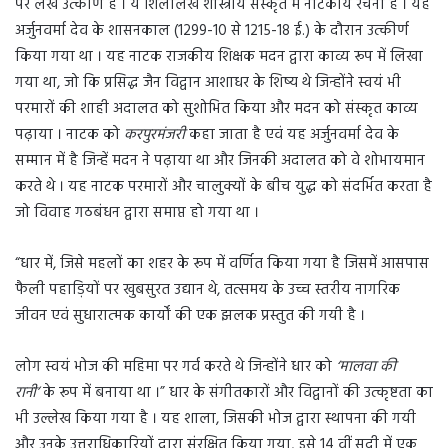
पर लेख उत्कीर्ण है । ये शिलालेख शास्त्रीय संस्कृत में नाटकीय रचना हैं । यह
अर्जुनवर्मा देव के शासनकाल (1299-10 से 1215-18 ई.) के दौरान उत्कीर्ण
किया गया था । यह नाटक राजकीय शिक्षक मदन द्वारा काव्य रूप में लिखा
गया था, जो कि प्रसिद्ध जैन विद्वान आशाधर के शिष्य थे जिन्होंने स्वयं भी
परमारों की शाही अदालत को सुशोभित किया और मदन को संस्कृत काव्य
पढ़ाया । नाटक को
करपुरमंजरी
कहा जाता है एवं यह अर्जुनवर्मा देव के
सम्मान में है जिन्हें मदन ने पढ़ाया था और जिनकी अदालत को वे शोभायमान
करते थे । यह नाटक परमारों और चालुक्यों के बीच युद्ध को संदर्भित करता है
जो विवाह गठबंधन द्वारा समाप्त हो गया था ।
“धार में, जिसे महलों का शहर के रूप में वर्णित किया गया है जिसमें आसपास
फैली पहाड़ियों पर खुबसुरत उद्यान थे, तत्समय के उच्च स्तरीय नागरिक
जीवन एवं सुधारात्मक कार्यों की एक झलक प्रस्तुत की गयी है ।
लोग स्वयं भोज की महिमा पर गर्व करते थे जिन्होंने धार को
‘मालवा की
रानी’
के रूप में बनाया था ।” धार के संगीतकारों और विद्वानों की उत्कृष्टता का
भी उल्लेख किया गया है । यह शाला, जिसकी भोज द्वारा स्थापना की गयी
और उनके उत्तराधिकारियों द्वारा संरक्षित किया गया, इसे 14 वीं सदी में एक