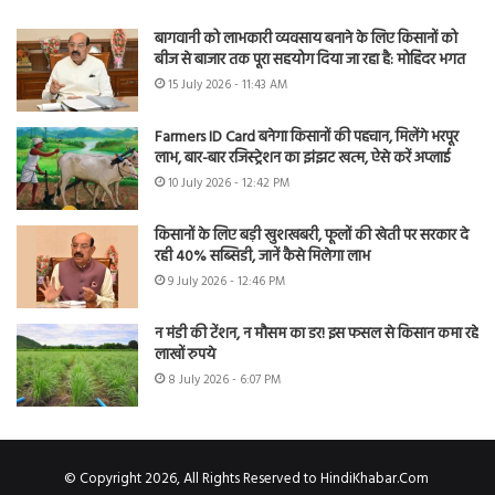
बागवानी को लाभकारी व्यवसाय बनाने के लिए किसानों को
बीज से बाजार तक पूरा सहयोग दिया जा रहा है: मोहिंदर भगत
15 July 2026 - 11:43 AM
Farmers ID Card बनेगा किसानों की पहचान, मिलेंगे भरपूर
लाभ, बार-बार रजिस्ट्रेशन का झंझट खत्म, ऐसे करें अप्लाई
10 July 2026 - 12:42 PM
किसानों के लिए बड़ी खुशखबरी, फूलों की खेती पर सरकार दे
रही 40% सब्सिडी, जानें कैसे मिलेगा लाभ
9 July 2026 - 12:46 PM
न मंडी की टेंशन, न मौसम का डर! इस फसल से किसान कमा रहे
लाखों रुपये
8 July 2026 - 6:07 PM
© Copyright 2026, All Rights Reserved to HindiKhabar.Com