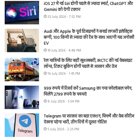
iOS 27 में नई Siri होगी पहले से ज्यादा स्मार्ट, ChatGPT और
Gemini को देगी टक्कर
25 July 2026 - 7:52 PM
Audi और Apple के पूर्व डिजाइनरों ने बनाई लग्जरी इलेक्ट्रिक
बग्गी, 100 किमी से ज्यादा की रेंज के साथ आएगी यह अनोखी
EV
19 July 2026 - 4:48 PM
रेल यात्रियों के लिए बड़ी खुशखबरी, IRCTC की नई वेबसाइट
लॉन्च, टिकट बुकिंग होगी पहले से आसान और तेज
16 July 2026 - 1:45 PM
999 रुपये में रिजर्व करें Samsung का नया फोल्डेबल फोन,
मिलेंगे 2799 रुपये के फायदे
8 July 2026 - 5:54 PM
Telegram पर सरकार का बड़ा एक्शन, फिल्में और वेब सीरीज
देखना पड़ेगा भारी, तीन दिनों में दूसरा नोटिस
5 July 2026 - 2:25 PM