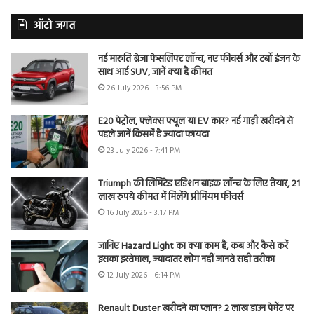
ऑटो जगत
नई मारुति ब्रेजा फेसलिफ्ट लॉन्च, नए फीचर्स और टर्बो इंजन के
साथ आई SUV, जानें क्या है कीमत
26 July 2026 - 3:56 PM
E20 पेट्रोल, फ्लेक्स फ्यूल या EV कार? नई गाड़ी खरीदने से
पहले जानें किसमें है ज्यादा फायदा
23 July 2026 - 7:41 PM
Triumph की लिमिटेड एडिशन बाइक लॉन्च के लिए तैयार, 21
लाख रुपये कीमत में मिलेंगे प्रीमियम फीचर्स
16 July 2026 - 3:17 PM
जानिए Hazard Light का क्या काम है, कब और कैसे करें
इसका इस्तेमाल, ज्यादातर लोग नहीं जानते सही तरीका
12 July 2026 - 6:14 PM
Renault Duster खरीदने का प्लान? 2 लाख डाउन पेमेंट पर