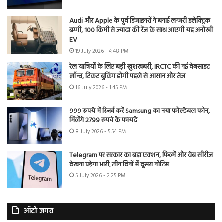
Audi और Apple के पूर्व डिजाइनरों ने बनाई लग्जरी इलेक्ट्रिक
बग्गी, 100 किमी से ज्यादा की रेंज के साथ आएगी यह अनोखी
EV
19 July 2026 - 4:48 PM
रेल यात्रियों के लिए बड़ी खुशखबरी, IRCTC की नई वेबसाइट
लॉन्च, टिकट बुकिंग होगी पहले से आसान और तेज
16 July 2026 - 1:45 PM
999 रुपये में रिजर्व करें Samsung का नया फोल्डेबल फोन,
मिलेंगे 2799 रुपये के फायदे
8 July 2026 - 5:54 PM
Telegram पर सरकार का बड़ा एक्शन, फिल्में और वेब सीरीज
देखना पड़ेगा भारी, तीन दिनों में दूसरा नोटिस
5 July 2026 - 2:25 PM
ऑटो जगत