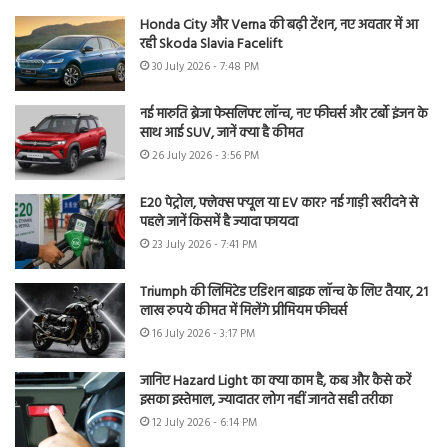
Honda City और Verna की बढ़ी टेंशन, नए अवतार में आ
रही Skoda Slavia Facelift
30 July 2026 - 7:48 PM
नई मारुति ब्रेजा फेसलिफ्ट लॉन्च, नए फीचर्स और टर्बो इंजन के
साथ आई SUV, जानें क्या है कीमत
26 July 2026 - 3:56 PM
E20 पेट्रोल, फ्लेक्स फ्यूल या EV कार? नई गाड़ी खरीदने से
पहले जानें किसमें है ज्यादा फायदा
23 July 2026 - 7:41 PM
Triumph की लिमिटेड एडिशन बाइक लॉन्च के लिए तैयार, 21
लाख रुपये कीमत में मिलेंगे प्रीमियम फीचर्स
16 July 2026 - 3:17 PM
जानिए Hazard Light का क्या काम है, कब और कैसे करें
इसका इस्तेमाल, ज्यादातर लोग नहीं जानते सही तरीका
12 July 2026 - 6:14 PM