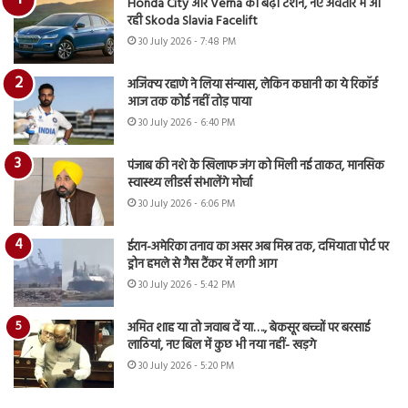
Honda City और Verna की बढ़ी टेंशन, नए अवतार में आ
रही Skoda Slavia Facelift
30 July 2026 - 7:48 PM
अजिंक्य रहाणे ने लिया संन्यास, लेकिन कप्तानी का ये रिकॉर्ड
आज तक कोई नहीं तोड़ पाया
30 July 2026 - 6:40 PM
पंजाब की नशे के खिलाफ जंग को मिली नई ताकत, मानसिक
स्वास्थ्य लीडर्स संभालेंगे मोर्चा
30 July 2026 - 6:06 PM
ईरान-अमेरिका तनाव का असर अब मिस्र तक, दमियाता पोर्ट पर
ड्रोन हमले से गैस टैंकर में लगी आग
30 July 2026 - 5:42 PM
अमित शाह या तो जवाब दें या…., बेकसूर बच्चों पर बरसाई
लाठियां, नए बिल में कुछ भी नया नहीं- खड़गे
30 July 2026 - 5:20 PM