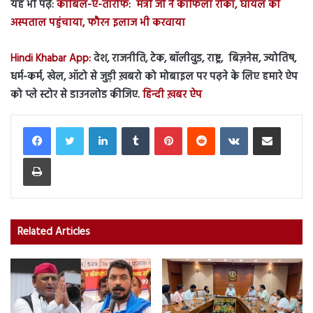
यह भी पढ़ें:
काबिल-ए-तारीफ: मंत्री जी ने काफिला रोका, घायल को
अस्पताल पहुंचाया, फौरन इलाज भी करवाया
Hindi Khabar App:
देश, राजनीति, टेक, बॉलीवुड, राष्ट्र, बिज़नेस, ज्योतिष,
धर्म-कर्म, खेल, ऑटो से जुड़ी ख़बरो को मोबाइल पर पढ़ने के लिए हमारे ऐप
को प्ले स्टोर से डाउनलोड कीजिए.
हिन्दी ख़बर ऐप
LinkedIn
Tumblr
Pinterest
Reddit
VKontakte
Share via Email
Print
Related Articles