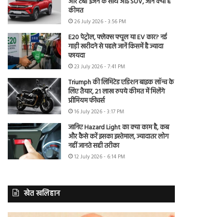
और टर्बो इंजन के साथ आई SUV, जानें क्या है
कीमत
26 July 2026 - 3:56 PM
E20 पेट्रोल, फ्लेक्स फ्यूल या EV कार? नई
गाड़ी खरीदने से पहले जानें किसमें है ज्यादा
फायदा
23 July 2026 - 7:41 PM
Triumph की लिमिटेड एडिशन बाइक लॉन्च के
लिए तैयार, 21 लाख रुपये कीमत में मिलेंगे
प्रीमियम फीचर्स
16 July 2026 - 3:17 PM
जानिए Hazard Light का क्या काम है, कब
और कैसे करें इसका इस्तेमाल, ज्यादातर लोग
नहीं जानते सही तरीका
12 July 2026 - 6:14 PM
खेत खलिहान