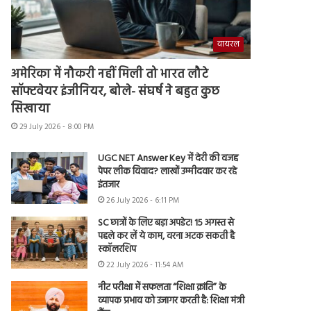
वायरल
अमेरिका में नौकरी नहीं मिली तो भारत लौटे
सॉफ्टवेयर इंजीनियर, बोले- संघर्ष ने बहुत कुछ
सिखाया
29 July 2026 - 8:00 PM
UGC NET Answer Key में देरी की वजह
पेपर लीक विवाद? लाखों उम्मीदवार कर रहे
इंतजार
26 July 2026 - 6:11 PM
SC छात्रों के लिए बड़ा अपडेट! 15 अगस्त से
पहले कर लें ये काम, वरना अटक सकती है
स्कॉलरशिप
22 July 2026 - 11:54 AM
नीट परीक्षा में सफलता “शिक्षा क्रांति” के
व्यापक प्रभाव को उजागर करती है: शिक्षा मंत्री